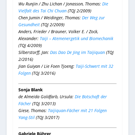
Wu Runjin / Zhu Lichan / Jonasson, Thomas:
Die
Vielfalt des Tai Chi Chuan
(TQJ 2/2009)
Chen Jumin / Weidinger, Thomas:
Der Weg zur
Gesundheit
(TQJ 2/2009)
Anders, Frieder / Brauner, Volker E. / Zock,
Alexander:
Taiji – Atemenergetik und Biomechanik
(TQJ 4/2009)
Silberstorff, Jan:
Das Dao De Jing im Taijiquan
(TQJ
2/2016)
Jian Guiyan / Lie Foen Tjoeng:
Taiji-Schwert mit 32
Folgen
(TQJ 3/2016)
Sonja Blank
de Almeida Goldfarb, Ursula:
Die Botschaft der
Fächer
(TQJ 3/2013)
Giese, Thomas:
Taijiquan-Fächer mit 21 Folgen
Yang-Stil
(TQJ 3/2017)
Gabriele Bührer