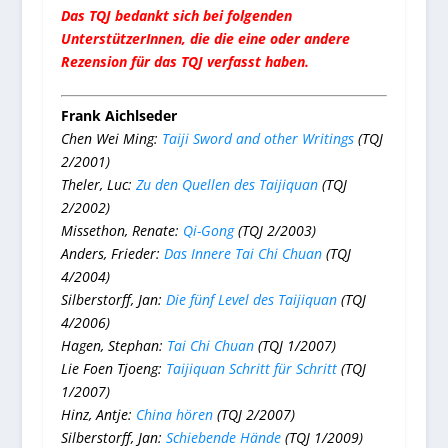
Das TQJ bedankt sich bei folgenden
UnterstützerInnen, die die eine oder andere
Rezension für das TQJ verfasst haben.
Frank Aichlseder
Chen Wei Ming:
Taiji Sword and other Writings
(TQJ
2/2001)
Theler, Luc:
Zu den Quellen des Taijiquan
(TQJ
2/2002)
Missethon, Renate:
Qi-Gong
(TQJ 2/2003)
Anders, Frieder:
Das Innere Tai Chi Chuan
(TQJ
4/2004)
Silberstorff, Jan:
Die fünf Level des Taijiquan
(TQJ
4/2006)
Hagen, Stephan:
Tai Chi Chuan
(TQJ 1/2007)
Lie Foen Tjoeng:
Taijiquan Schritt für Schritt
(TQJ
1/2007)
Hinz, Antje:
China hören
(TQJ 2/2007)
Silberstorff, Jan:
Schiebende Hände
(TQJ 1/2009)