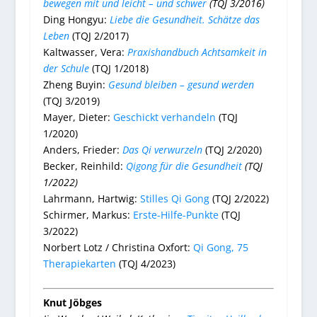
bewegen mit und leicht – und schwer
(TQJ 3/2016)
Ding Hongyu:
Liebe die Gesundheit. Schätze das
Leben
(TQJ 2/2017)
Kaltwasser, Vera:
Praxishandbuch Achtsamkeit in
der Schule
(TQJ 1/2018)
Zheng Buyin:
Gesund bleiben – gesund werden
(TQJ 3/2019)
Mayer, Dieter:
Geschickt verhandeln
(TQJ
1/2020)
Anders, Frieder:
Das Qi verwurzeln
(TQJ 2/2020)
Becker, Reinhild:
Qigong für die Gesundheit
(TQJ
1/2022)
Lahrmann, Hartwig:
Stilles Qi Gong
(TQJ 2/2022)
Schirmer, Markus:
Erste-Hilfe-Punkte
(TQJ
3/2022)
Norbert Lotz / Christina Oxfort:
Qi Gong, 75
Therapiekarten
(TQJ 4/2023)
Knut Jöbges