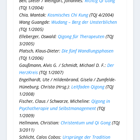
Beh, Dieter / Weingart, Johannes:
Richtig Qi Gong
(TQJ 1/2004)
Chia, Mantak:
Kosmisches Chi Kung
(TQJ 4/2004)
Wang Guangde:
Wudang – Berg der Unsterblichen
(TQJ 1/2005)
Elleberger, Oswald:
Qigong für Therapeuten
(TQJ
3/2005)
Platsch,
Klaus-Dieter:
Die fünf Wandlungsphasen
(TQJ 1/2006)
Gaußmann, Alvis G. / Schmidt, Michael D. F.:
Der
HerzKreis
(TQJ 1/2007)
Engelhardt, Ute / Hildenbrand, Gisela / Zumfelde-
Hüneburg, Christa (Hrsg.):
Leitfaden Qigong
(TQJ
1/2008)
Fischer, Claus / Schwarze, Micheline:
Qigong in
Psychotherapie und Selbstmanagement
(TQJ
1/2009)
Hellmann, Christian:
Christentum und Qi Gong
(TQJ
3/2011)
Schlicht, Calos Cobos:
Ursprünge der Tradition