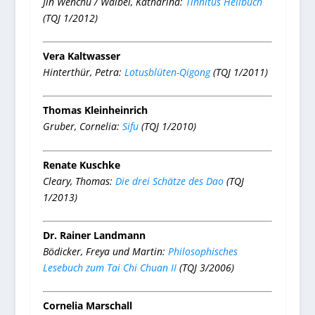
Jin Wenchu / Waibel, Katharina:
Tinnitus Heilbuch
(TQJ 1/2012)
Vera Kaltwasser
Hinterthür, Petra:
Lotusblüten-Qigong
(TQJ 1/2011)
Thomas Kleinheinrich
Gruber, Cornelia:
Sifu
(TQJ 1/2010)
Renate Kuschke
Cleary, Thomas:
Die drei Schätze des Dao
(TQJ
1/2013)
Dr. Rainer Landmann
Bödicker, Freya und Martin:
Philosophisches
Lesebuch zum Tai Chi Chuan II
(TQJ 3/2006)
Cornelia Marschall