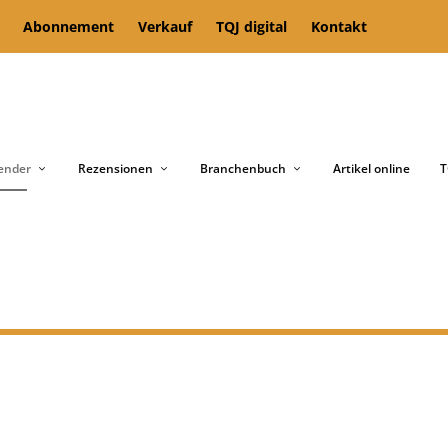
Abonnement
Verkauf
TQJ digital
Kontakt
ender
Rezensionen
Branchenbuch
Artikel online
T