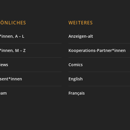
SÖNLICHES
WEITERES
innen, A – L
Anzeigen-alt
*innen, M – Z
Kooperations-Partner*innen
iews
Comics
sent*innen
English
eam
Français