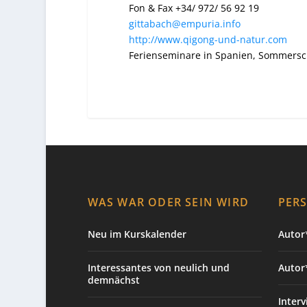
Fon & Fax +34/ 972/ 56 92 19
gittabach@empuria.info
http://www.qigong-und-natur.com
Ferienseminare in Spanien, Sommersc
WAS WAR ODER SEIN WIRD
PER
Neu im Kurskalender
Autor*
Interessantes von neulich und
Autor
demnächst
Interv