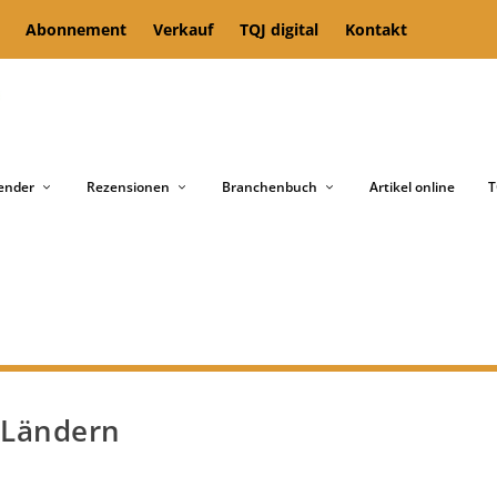
Abonnement
Verkauf
TQJ digital
Kontakt
ender
Rezensionen
Branchenbuch
Artikel online
T
 Ländern