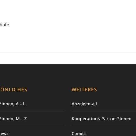
hule
SÖNLICHES
WEITERES
innen, A – L
Anzeigen-alt
*innen, M – Z
Kooperations-Partner*innen
iews
Comics