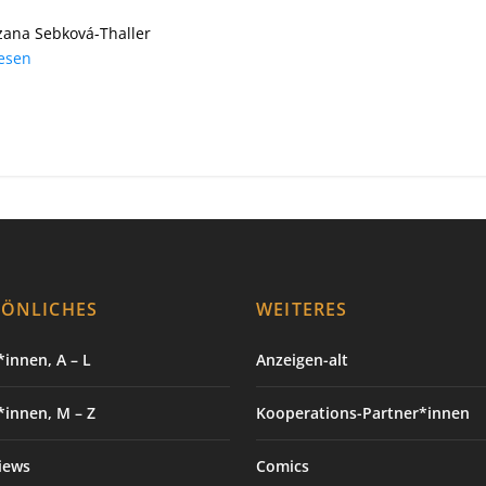
zana Sebková-Thaller
lesen
SÖNLICHES
WEITERES
innen, A – L
Anzeigen-alt
*innen, M – Z
Kooperations-Partner*innen
iews
Comics