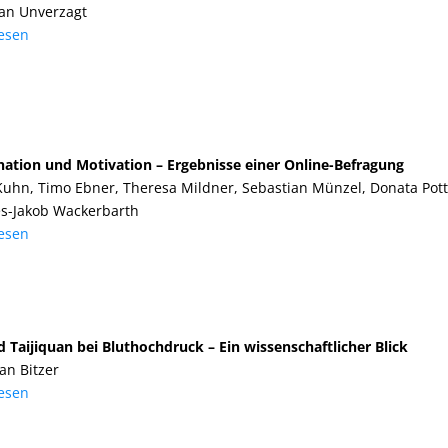
ian Unverzagt
lesen
zination und Motivation – Ergebnisse einer Online-Befragung
Kuhn, Timo Ebner, Theresa Mildner, Sebastian Münzel, Donata Pott
s-Jakob Wackerbarth
lesen
 Taijiquan bei Bluthochdruck – Ein wissenschaftlicher Blick
an Bitzer
lesen