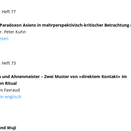
, Heft 77
 Paradoxon Asiens in mehrperspektivisch-kritischer Betrachtung (
Dr. Peter Kuhn
lesen
, Heft 73
n und Ahnenmeister – Zwei Muster von »direktem Kontakt« im
en Ritual
es Favraud
 in englisch
und Wuji