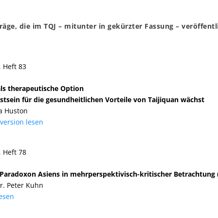
räge, die im TQJ – mitunter in gekürzter Fassung – veröffentl
, Heft 83
als therapeutische Option
tsein für die gesundheitlichen Vorteile von Taijiquan wächst
ia Huston
lversion lesen
, Heft 78
 Paradoxon Asiens in mehrperspektivisch-kritischer Betrachtung (
Dr. Peter Kuhn
lesen