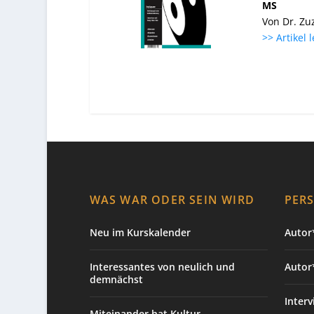
MS
Von Dr. Zu
>> Artikel 
WAS WAR ODER SEIN WIRD
PER
Neu im Kurskalender
Autor*
Interessantes von neulich und
Autor
demnächst
Interv
Miteinander hat Kultur