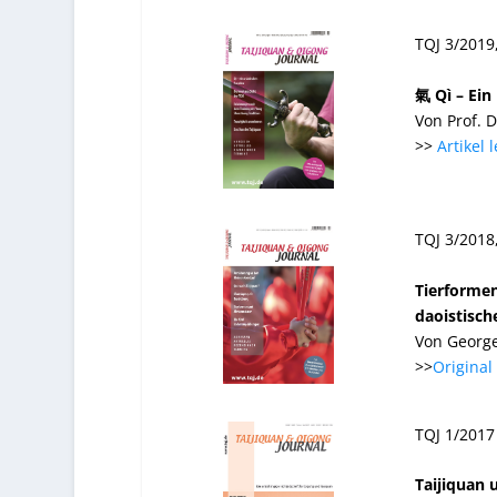
TQJ 3/2019
氣 Qì – Ein
Von Prof. 
>>
Artikel 
TQJ 3/2018
Tierforme
daoistisch
Von Georg
>>
Original
TQJ 1/2017
Taijiquan 