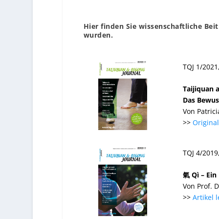
Hier finden Sie wissenschaftliche Beit
wurden.
TQJ 1/2021
Taijiquan 
Das Bewuss
Von Patric
>>
Origina
TQJ 4/2019
氣 Qì – Ein
Von Prof. 
>>
Artikel 