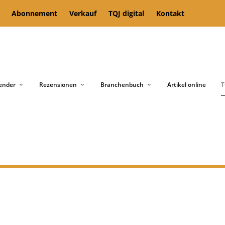
Abonnement
Verkauf
TQJ digital
Kontakt
ender
Rezensionen
Branchenbuch
Artikel online
T