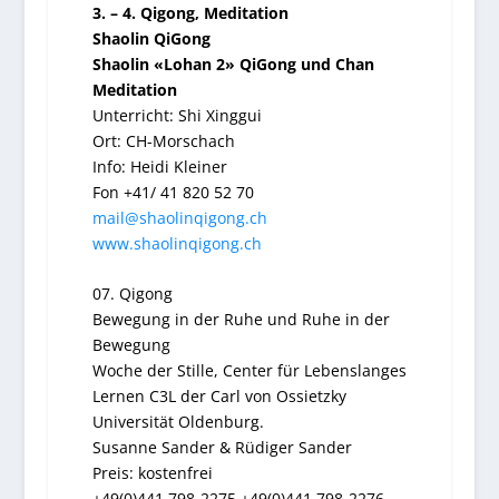
3. – 4. Qigong, Meditation
Shaolin QiGong
Shaolin «Lohan 2» QiGong und Chan
Meditation
Unterricht: Shi Xinggui
Ort: CH-Morschach
Info: Heidi Kleiner
Fon +41/ 41 820 52 70
mail@shaolinqigong.ch
www.shaolinqigong.ch
07. Qigong
Bewegung in der Ruhe und Ruhe in der
Bewegung
Woche der Stille, Center für Lebenslanges
Lernen C3L der
Carl von Ossietzky
Universität Oldenburg.
Susanne Sander & Rüdiger Sander
Preis:
kostenfrei
+49(0)441 798-2275,+49(0)441 798-2276