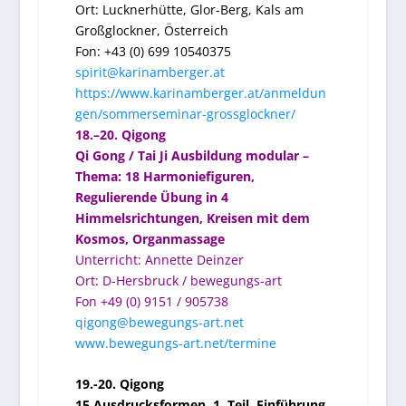
Ort:
Lucknerhütte, Glor-Berg, Kals am
Großglockner, Österreich
Fon: +43 (0) 699 10540375
spirit@karinamberger.at
https://www.karinamberger.at/anmeldun
gen/sommerseminar-grossglockner/
18.–20. Qigong
Qi Gong / Tai Ji Ausbildung modular –
Thema: 18 Harmoniefiguren,
Regulierende Übung in 4
Himmelsrichtungen, Kreisen mit dem
Kosmos, Organmassage
Unterricht: Annette Deinzer
Ort: D-Hersbruck / bewegungs-art
Fon +49 (0) 9151 / 905738
qigong@bewegungs-art.net
www.bewegungs-art.net/termine
19.-20. Qigong
15 Ausdrucksformen, 1. Teil, Einführung