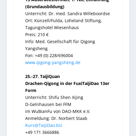
(Grundausbildung)
Unterricht: Dr. med. Sandra Willeboordse
Ort: Künzell/Fulda, Loheland Stiftung,
Tagungshotel Wiesenhaus
Preis: 210 €
Info: Med. Gesellschaft für Qigong
Yangsheng
Fon: +49 (0) 228/696004
www.qigong-yangsheng.de
25.-27. TaijiQuan
Drachen-Qigong in der FuxiTaijiDao 13er
Form
Unterricht: Shifu Shen Xijing
D-Gelnhausen bei FFM
im WuBianFu von DAO-MKK e.V.
Anmeldung: Dr. Norbert Staab
Kurs@TaijiDao.biz
+49 171 3666886