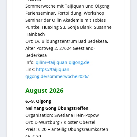
Sommerwoche mit Taijiquan und Qigong
Ferienseminar, Fortbildung, Workshop
Seminar der Qilin Akademie mit Tobias
Puntke, Huaxing Su, Sonja Blank, Susanne
Hainbach
Ort: Ev. Bildungszentrum Bad Bedekesa,
Alter Postweg 2, 27624 Geestland-
Bederkesa
Info:
qilin@taijiquan-qigong.de
Link:
https://taijiquan-
qigong.de/sommerwoche2026/
August 2026
6.–9. Qigong
Nei Yang Gong Übungstreffen
Organisation: Swetlana Hein-Popow
Ort: D-Würzburg / Kloster Oberzell
Preis: € 20 + anteilig Übungsraumkosten
ca. € 20