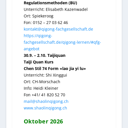
Regulationsmethoden (BU)
Unterricht:
Elisabeth Kazenwade
l
Ort:
Spiekeroog
Fon: 0152 – 27 03 62 46
kontakt@qigong-fachgesellschaft.de
https://qigong-
fachgesellschaft.de/qigong-lernen/#qfg-
angebot
30.9. – 2.10. Taijiquan
Taiji Quan Kurs
Chen Stil 74 Form «lao jia yi lu»
Unterricht: Shi Xinggui
Ort: CH-Morschach
Info: Heidi Kleiner
Fon +41/ 41 820 52 70
mail@shaolinqigong.ch
www.shaolinqigong.ch
Oktober 2026