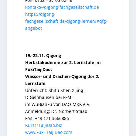
Fon: 0152 – 27 03 62 46
kontakt@qigong-fachgesellschaft.de
https://qigong-
fachgesellschaft.de/qigong-lernen/#qfg-
angebot
19.-22.11. Qigong
Herbstakademie zur 2. Lernstufe im
FuxiTaijiDao:
Wasser- und Drachen-Qigong der 2.
Lernstufe
Unterricht: Shifu Shen Xijing
D-Gelnhausen bei FFM
im WuBianFu von DAO-MKK e.V.
Anmeldung: Dr. Norbert Staab
Fon: +49 171 3666886
Kurs@TaijiDao.biz
www.Fuxi-TaijiDao.com