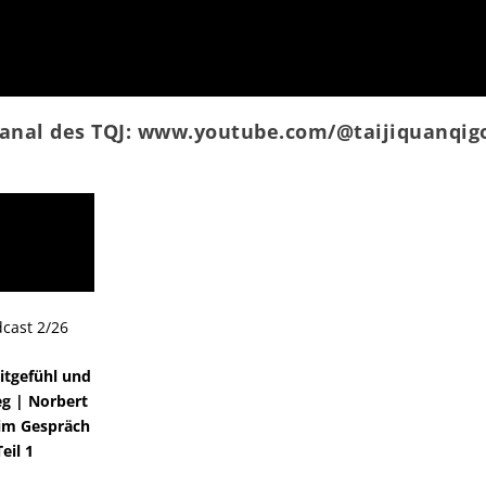
anal des TQJ: www.youtube.com/@taijiquanqig
dcast 2/26
itgefühl und
g | Norbert
im Gespräch
Teil 1