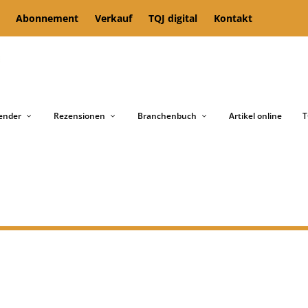
Abonnement
Verkauf
TQJ digital
Kontakt
ender
Rezensionen
Branchenbuch
Artikel online
T