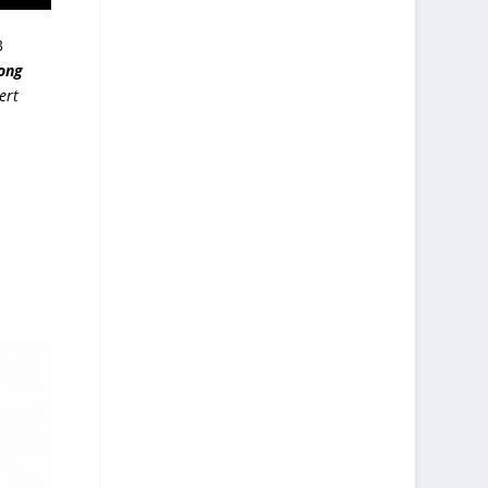
3
ong
ert