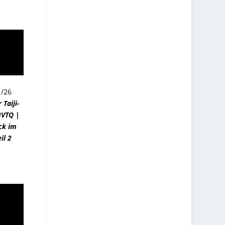
1/26
Taiji-
BVTQ |
ck im
il 2