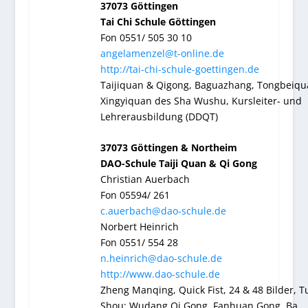
37073 Göttingen
Tai Chi Schule Göttingen
Fon 0551/ 505 30 10
angelamenzel@t-online.de
http://tai-chi-schule-goettingen.de
Taijiquan & Qigong, Baguazhang, Tongbeiqu
Xingyiquan des Sha Wushu, Kursleiter- und
Lehrerausbildung (DDQT)
37073 Göttingen & Northeim
DAO-Schule Taiji Quan & Qi Gong
Christian Auerbach
Fon 05594/ 261
c.auerbach@dao-schule.de
Norbert Heinrich
Fon 0551/ 554 28
n.heinrich@dao-schule.de
http://www.dao-schule.de
Zheng Manqing, Quick Fist, 24 & 48 Bilder, T
Shou; Wudang Qi Gong, Fanhuan Gong, Ba