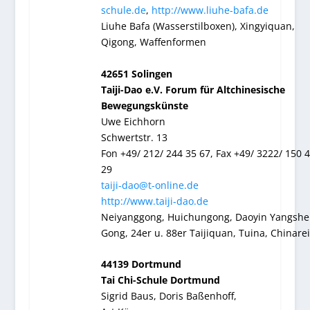
schule.de
,
http://www.liuhe-bafa.de
Liuhe Bafa (Wasserstilboxen), Xingyiquan,
Qigong, Waffenformen
42651 Solingen
Taiji-Dao e.V. Forum für Altchinesische
Bewegungskünste
Uwe Eichhorn
Schwertstr. 13
Fon +49/ 212/ 244 35 67, Fax +49/ 3222/ 150 
29
taiji-dao@t-online.de
http://www.taiji-dao.de
Neiyanggong, Huichungong, Daoyin Yangsh
Gong, 24er u. 88er Taijiquan, Tuina, Chinare
44139 Dortmund
Tai Chi-Schule Dortmund
Sigrid Baus, Doris Baßenhoff,