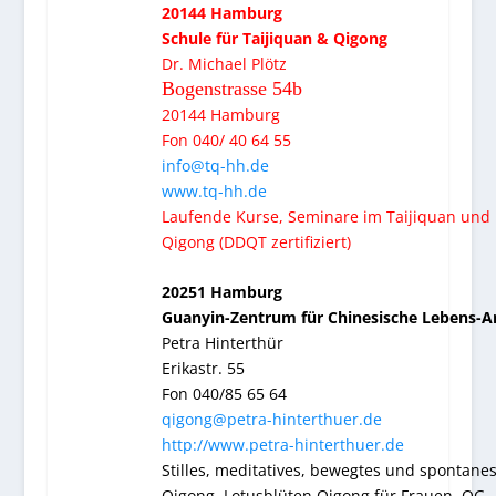
20144 Hamburg
Schule für Taijiquan & Qigong
Dr. Michael Plötz
Bogenstrasse 54b
20144 Hamburg
Fon 040/ 40 64 55
info@tq-hh.de
www.tq-hh.de
Laufende Kurse, Seminare im Taijiquan und
Qigong (DDQT zertifiziert)
20251 Hamburg
Guanyin-Zentrum für Chinesische Lebens-A
Petra Hinterthür
Erikastr. 55
Fon 040/85 65 64
qigong@petra-hinterthuer.de
http://www.petra-hinterthuer.de
Stilles, meditatives, bewegtes und spontane
Qigong, Lotusblüten Qigong für Frauen, QG-