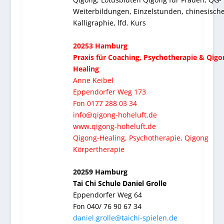
Weiterbildungen, Einzelstunden, chinesisch
Kalligraphie, lfd. Kurs
20253 Hamburg
Praxis für Coaching,
Psychotherapie &
Qigo
Healing
Anne Keibel
Eppendorfer Weg 173
Fon 0177 288 03 34
info@qigong-hoheluft.de
www.qigong-hoheluft.de
Qigong-Healing, Psychotherapie, Qigong
Körpertherapie
20259 Hamburg
Tai Chi Schule Daniel Grolle
Eppendorfer Weg 64
Fon 040/ 76 90 67 34
daniel.grolle@taichi-spielen.de