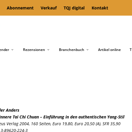
Abonnement
Verkauf
TQJ digital
Kontakt
ender
Rezensionen
Branchenbuch
Artikel online
T
der Anders
Innere Tai Chi Chuan – Einführung in den authentischen Yang-Stil
eus Verlag 2004,
160 Seiten,
Euro 19,80, Euro 20,50 (A), SFR 35,90
 3-89620-224-3