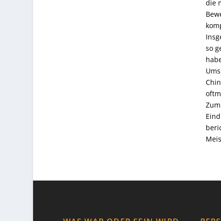
die 
Bewe
komp
Insg
so g
habe
Umsc
Chin
oftm
Zum 
Eind
beri
Meis