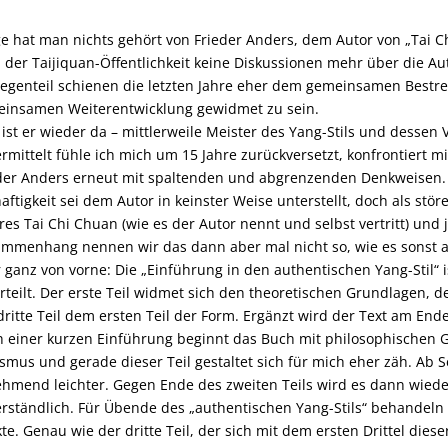
e hat man nichts gehört von Frieder Anders, dem Autor von „Tai C
n der Taijiquan-Öffentlichkeit keine Diskussionen mehr über die A
egenteil schienen die letzten Jahre eher dem gemeinsamen Bestre
insamen Weiterentwicklung gewidmet zu sein.
ist er wieder da – mittlerweile Meister des Yang-Stils und dessen V
rmittelt fühle ich mich um 15 Jahre zurückversetzt, konfrontiert 
der Anders erneut mit spaltenden und abgrenzenden Denkweisen. Vi
aftigkeit sei dem Autor in keinster Weise unterstellt, doch als stö
res Tai Chi Chuan (wie es der Autor nennt und selbst vertritt) und
mmenhang nennen wir das dann aber mal nicht so, wie es sonst a
 ganz von vorne: Die „Einführung in den authentischen Yang-Stil“ is
rteilt. Der erste Teil widmet sich den theoretischen Grundlagen, 
dritte Teil dem ersten Teil der Form. Ergänzt wird der Text am End
 einer kurzen Einführung beginnt das Buch mit philosophischen
smus und gerade dieser Teil gestaltet sich für mich eher zäh. Ab Se
hmend leichter. Gegen Ende des zweiten Teils wird es dann wiede
rständlich. Für Übende des „authentischen Yang-Stils“ behandel
te. Genau wie der dritte Teil, der sich mit dem ersten Drittel diese