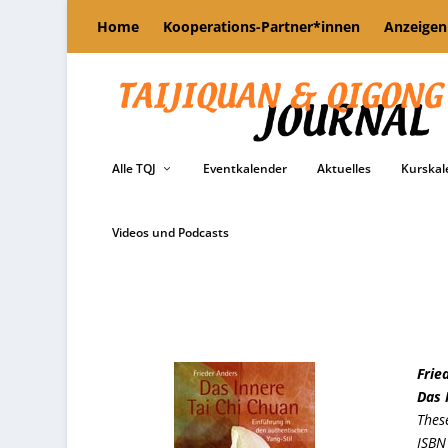
Home
Kooperations-Partner*innen
Anzeigen
Alle TQJ
Eventkalender
Aktuelles
Kurskal
Videos und Podcasts
Frie
Das 
Thes
ISBN