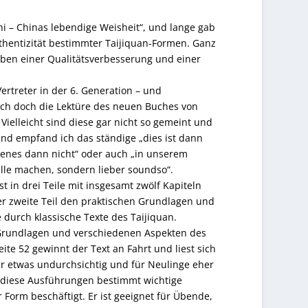
hi – Chinas lebendige Weisheit“, und lange gab
uthentizität bestimmter Taijiquan-Formen. Ganz
ben einer Qualitätsverbesserung und einer
ertreter in der 6. Generation – und
mich doch die Lektüre des neuen Buches von
elleicht sind diese gar nicht so gemeint und
rend empfand ich das ständige „dies ist dann
 jenes dann nicht“ oder auch „in unserem
lle machen, sondern lieber soundso“.
t in drei Teile mit insgesamt zwölf Kapiteln
der zweite Teil den praktischen Grundlagen und
e durch klassische Texte des Taijiquan.
 Grundlagen und verschiedenen Aspekten des
ite 52 gewinnt der Text an Fahrt und liest sich
r etwas undurchsichtig und für Neulinge eher
n diese Ausführungen bestimmt wichtige
r Form beschäftigt. Er ist geeignet für Übende,