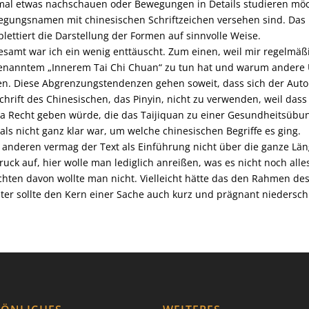
mal etwas nachschauen oder Bewegungen in Details studieren möch
gungsnamen mit chinesischen Schriftzeichen versehen sind. Das is
lettiert die Darstellung der Formen auf sinnvolle Weise.
esamt war ich ein wenig enttäuscht. Zum einen, weil mir regelmäß
enanntem „Innerem Tai Chi Chuan“ zu tun hat und warum andere 
n. Diese Abgrenzungstendenzen gehen soweit, dass sich der Autor 
hrift des Chinesischen, das Pinyin, nicht zu verwenden, weil das
a Recht geben würde, die das Taijiquan zu einer Gesundheitsübun
als nicht ganz klar war, um welche chinesischen Begriffe es ging.
anderen vermag der Text als Einführung nicht über die ganze Län
ruck auf, hier wolle man lediglich anreißen, was es nicht noch all
chten davon wollte man nicht. Vielleicht hätte das den Rahmen de
ter sollte den Kern einer Sache auch kurz und prägnant niedersc