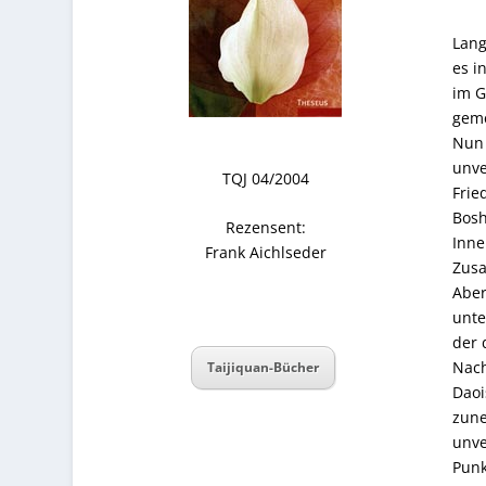
Lang
es i
im G
geme
Nun 
unve
TQJ 04/2004
Frie
Bosh
Rezensent:
Inne
Frank Aichlseder
Zusa
Aber
unte
der 
Nach
Taijiquan-Bücher
Daoi
zune
unve
Punk