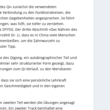
 des Qi« zunächst die verwendeten
e Verbindung zu den Funktionskreisen, die
ischen Gegebenheiten angesprochen. So führt
en, was hilft, sie tiefer zu verstehen.
 DYYSG. Der dritte Abschnitt »Das Nähren des
zählt Dr. Li, dass es in China viele Menschen
ammenbeißen, um die Zahnwurzeln zu
uter Tipp.
te des Qigong, ein autobiographischer Teil und
nter sehr strukturierter Form gezeigt, dazu
lärungen zum Qi-Verlauf, zu den Meridianen
dass sie sich eine persönliche Lehrkraft
en Geschmeidigkeit und in den eigenen
den zweiten Teil werden die Übungen angesagt
ren. Ein zweiter Track beinhaltet eine