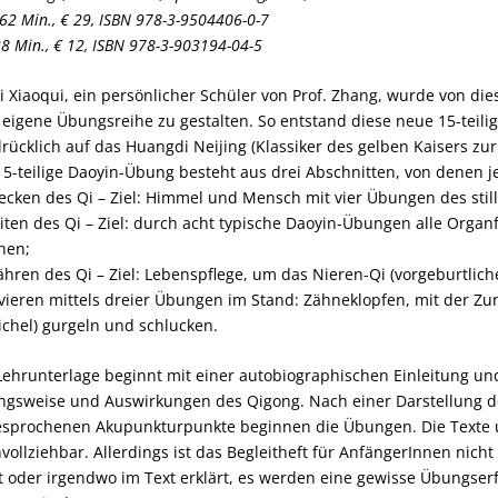
62 Min., € 29, ISBN 978-3-9504406-0-7
38 Min., € 12, ISBN 978-3-903194-04-5
Li Xiaoqui, ein persönlicher Schüler von Prof. Zhang, wurde von di
 eigene Übungsreihe zu gestalten. So entstand diese neue 15-teilig
rücklich auf das Huangdi Neijing (Klassiker des gelben Kaisers zu
15-teilige Daoyin-Übung besteht aus drei Abschnitten, von denen 
ecken des Qi – Ziel: Himmel und Mensch mit vier Übungen des still
eiten des Qi – Ziel: durch acht typische Daoyin-Übungen alle Orga
hen;
ähren des Qi – Ziel: Lebenspflege, um das Nieren-Qi (vorgeburtlich
ivieren mittels dreier Übungen im Stand: Zähneklopfen, mit der 
ichel) gurgeln und schlucken.
Lehrunterlage beginnt mit einer autobiographischen Einleitung un
gsweise und Auswirkungen des Qigong. Nach einer Darstellung d
sprochenen Akupunkturpunkte beginnen die Übungen. Die Texte un
vollziehbar. Allerdings ist das Begleitheft für AnfängerInnen nich
t oder irgendwo im Text erklärt, es werden eine gewisse Übungse