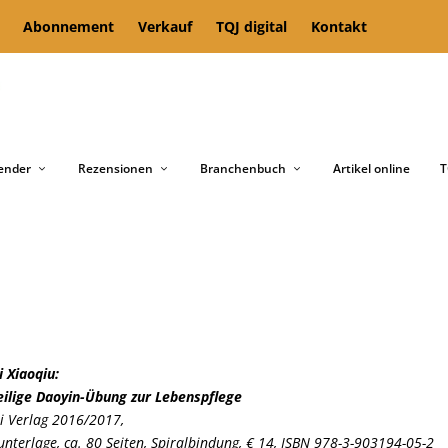
Abonnement
Verkauf
TQJ digital
Kontakt
ender
Rezensionen
Branchenbuch
Artikel online
T
i Xiaoqiu:
eilige Daoyin-Übung zur Lebenspflege
li Verlag 2016/2017,
unterlage, ca. 80 Seiten, Spiralbindung, € 14, ISBN 978-3-903194-05-2