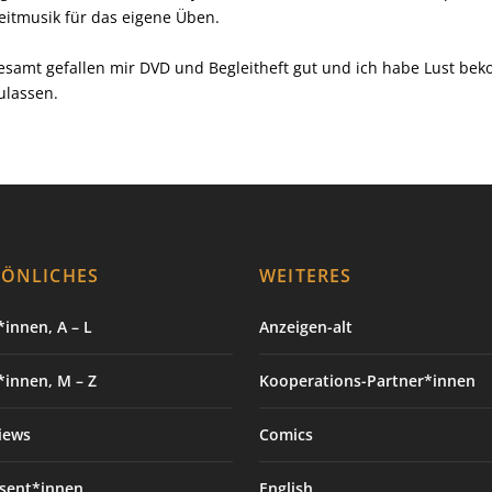
eitmusik für das eigene Üben.
esamt gefallen mir DVD und Begleitheft gut und ich habe Lust b
ulassen.
SÖNLICHES
WEITERES
innen, A – L
Anzeigen-alt
*innen, M – Z
Kooperations-Partner*innen
iews
Comics
sent*innen
English