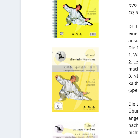
DVD 
CD, 
Dr. 
eine
ausd
Die 
1. W
2. L
mac
3. N
kult
(Spe
Die 
Übun
ange
nach
nich