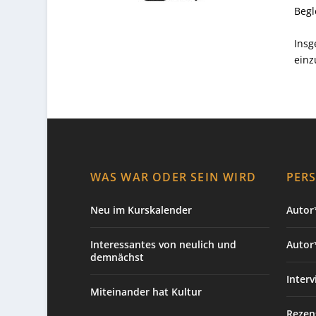
Begl
Insg
einz
WAS WAR ODER SEIN WIRD
PER
Neu im Kurskalender
Autor*
Interessantes von neulich und
Autor
demnächst
Interv
Miteinander hat Kultur
Rezen