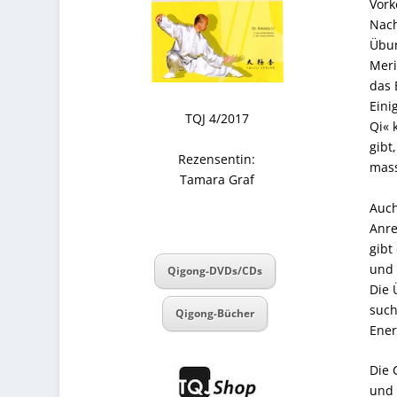
Vork
Nach
Übun
Meri
das 
Eini
TQJ 4/2017
Qi« 
gibt
Rezensentin:
mass
Tamara Graf
Auch
Anre
gibt
und 
Qigong-DVDs/CDs
Die 
such
Qigong-Bücher
Ener
Die 
und 