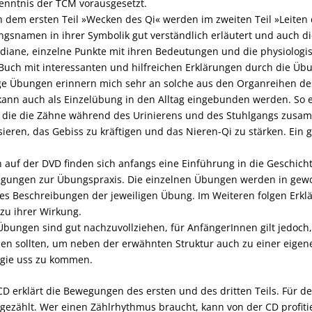
enntnis der TCM vorausgesetzt.
 dem ersten Teil »Wecken des Qi« werden im zweiten Teil »Leiten
gsnamen in ihrer Symbolik gut verständlich erläutert und auch di
diane, einzelne Punkte mit ihren Bedeutungen und die physiolog
Buch mit interessanten und hilfreichen Erklärungen durch die Übung
ge Übungen erinnern mich sehr an solche aus den Organreihen des
kann auch als Einzelübung in den Alltag eingebunden werden. So er
, die die Zähne während des Urinierens und des Stuhlgangs zus
ieren, das Gebiss zu kräftigen und das Nieren-Qi zu stärken. Ein g
 auf der DVD finden sich anfangs eine Einführung in die Geschich
gungen zur Übungspraxis. Die einzelnen Übungen werden in gewoh
 es Beschreibungen der jeweiligen Übung. Im Weiteren folgen Erk
zu ihrer Wirkung.
Übungen sind gut nachzuvollziehen, für AnfängerInnen gilt jedoch, 
en sollten, um neben der erwähnten Struktur auch zu einer eigen
gie uss zu kommen.
CD erklärt die Bewegungen des ersten und des dritten Teils. Für 
gezählt. Wer einen Zählrhythmus braucht, kann von der CD profitie