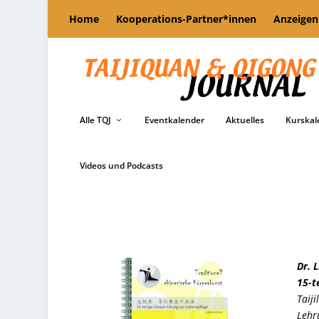
Home
Kooperations-Partner*innen
Anzeigen
Alle TQJ
Eventkalender
Aktuelles
Kurskal
Videos und Podcasts
Dr. L
15-t
Taiji
Lehr