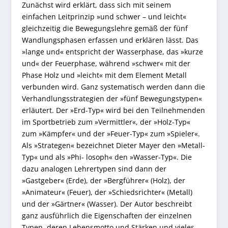
Zunächst wird erklärt, dass sich mit seinem
einfachen Leitprinzip »und schwer – und leicht«
gleichzeitig die Bewegungslehre gemäß der fünf
Wandlungsphasen erfassen und erklären lässt. Das
»lange und« entspricht der Wasserphase, das »kurze
und« der Feuerphase, während »schwer« mit der
Phase Holz und »leicht« mit dem Element Metall
verbunden wird. Ganz systematisch werden dann die
Verhandlungsstrategien der »fünf Bewegungstypen«
erläutert. Der »Erd-Typ« wird bei den Teilnehmenden
im Sportbetrieb zum »Vermittler«, der »Holz-Typ«
zum »Kämpfer« und der »Feuer-Typ« zum »Spieler«.
Als »Strategen« bezeichnet Dieter Mayer den »Metall-
Typ« und als »Phi- losoph« den »Wasser-Typ«. Die
dazu analogen Lehrertypen sind dann der
»Gastgeber« (Erde), der »Bergführer« (Holz), der
»Animateur« (Feuer), der »Schiedsrichter« (Metall)
und der »Gärtner« (Wasser). Der Autor beschreibt
ganz ausführlich die Eigenschaften der einzelnen
Typen, deren Lebensmotto und Stärken und vieles