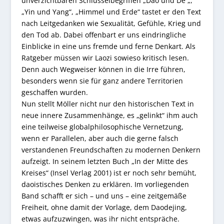
unverzichtbaren Schlüsselbegriffen „Dao und De „,
„Yin und Yang“, „Himmel und Erde“ tastet er den Text
nach Leitgedanken wie Sexualität, Gefühle, Krieg und
den Tod ab. Dabei offenbart er uns eindringliche
Einblicke in eine uns fremde und ferne Denkart. Als
Ratgeber müssen wir Laozi sowieso kritisch lesen.
Denn auch Wegweiser können in die Irre führen,
besonders wenn sie für ganz andere Territorien
geschaffen wurden.
Nun stellt Möller nicht nur den historischen Text in
neue innere Zusammenhänge, es „gelinkt“ ihm auch
eine teilweise globalphilosophische Vernetzung,
wenn er Parallelen, aber auch die gerne falsch
verstandenen Freundschaften zu modernen Denkern
aufzeigt. In seinem letzten Buch „In der Mitte des
Kreises“ (Insel Verlag 2001) ist er noch sehr bemüht,
daoistisches Denken zu erklären. Im vorliegenden
Band schafft er sich – und uns – eine zeitgemäße
Freiheit, ohne damit der Vorlage, dem Daodejing,
etwas aufzuzwingen, was ihr nicht entspräche.