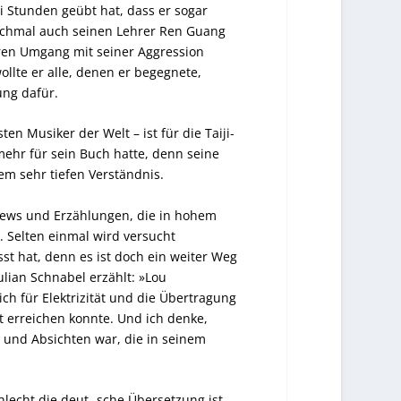
 Stunden geübt hat, dass er sogar
chmal auch seinen Lehrer Ren Guang
ren Umgang mit seiner Aggression
ollte er alle, denen er begegnete,
ng dafür.
n Musiker der Welt – ist für die Taiji-
ehr für sein Buch hatte, denn seine
 sehr tiefen Verständnis.
iews und Erzählungen, die in hohem
 Selten einmal wird versucht
st hat, denn es ist doch ein weiter Weg
lian Schnabel erzählt: »Lou
h für Elektrizität und die Übertragung
erreichen konnte. Und ich denke,
n und Absichten war, die in seinem
lecht die deut- sche Übersetzung ist,