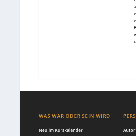
a
w
w
B
v
d
WAS WAR ODER SEIN WIRD
PER
Neu im Kurskalender
Autor*