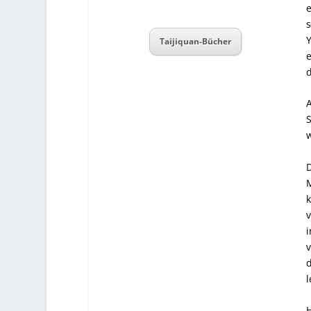
e
Y
Taijiquan-Bücher
e
d
A
S
w
D
M
k
v
i
v
d
l
H