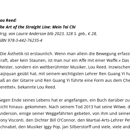
ou Reed:
he Art of the Straight Line: Mein Tai Chi
rsg. von Laurie Anderson btb 2023, 328 S. geb., € 28,
SBN 978-3-442-76235-4
Die Ästhetik ist erstaunlich. Wenn man allein die Bewegung erfass
raft, aber kein Staunen, ist man nur ein Affe mit einer Waffe.« Das
eister, sondern ein weltberühmter Musiker, Lou Reed. Inzwischen
aijiquan geübt hat, mit seinem wichtigsten Lehrer Ren Guang Yi hat
aß an der Gitarre und Ren Guang Yi führte eine Form aus dem Che
erettet«, bekannte Lou Reed.
egen Ende seines Lebens hat er angefangen, ein Buch darüber zu 
icht hinaus- gekommen. Nach seinem Tod 2013 hat seine Witwe, di
nderson, einige seiner Weggefährten gebeten, von ihm und seinem
ony Visconti, den Dichter Bill O’Connor, den Martial-Arts-Lehrer Pe
chnabel, den Musiker Iggy Pop, Jan Silberstorff und viele, viele an