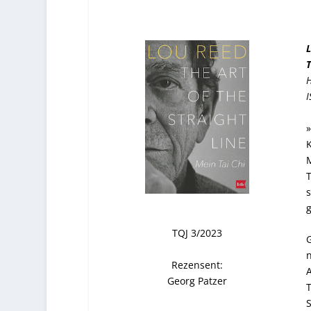
L
T
H
I
»
K
M
T
s
g
TQJ 3/2023
G
n
Rezensent:
A
Georg Patzer
T
S