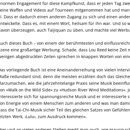
normen Engagement für diese Kampfkunst, dass er jeden Tag zwei
seine Waffen und Videos auf Tourneen mitgenommen hat und man
i. Dass er dadurch einen anderen Zugang zu sich und einen ande
ntwickelte. Dass es, mit einem Wort, heilsam für ihn war. Und so w
avon überzeugen, auch Taijiquan zu üben, und machte viel Werbu
uch dieses Buch – von einem der berühmtesten und einflussreichste
zene eine großartige Werbung. Schade, dass Lou Reed keine Zeit m
enigen abgedruckten Zeilen sprechen in knappen Worten von einem
as vorliegende Buch ist eine Aneinanderreihung von vielen Interv
aße redundant sind, denn die meisten erzählen doch das Gleiche.
larzumachen, wie die jahrzehntelange Praxis seine Musik beeinflus
on »Walk on the Wild Side« zu »Hudson River Wind Meditations«. Ju
nteressierte sich für spannungsreiche Musik und er interessierte sic
on Energie von einem Menschen zum anderen und was man damit 
ass die Tai-Chi-Musik sicher Teil des gleichen Satzes von Gefühle
etzten Werk, ›Lulu‹, zum Ausdruck kommen«.
ier und an vielen anderen Stellen merkt man auch, wie grausig sch