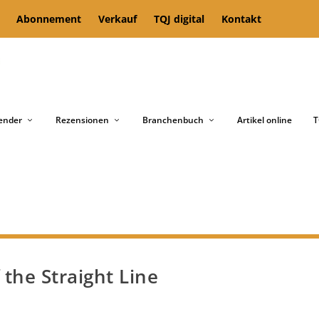
Abonnement
Verkauf
TQJ digital
Kontakt
ender
Rezensionen
Branchenbuch
Artikel online
T
 the Straight Line