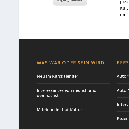
präz
Kult
umfa
WAS WAR ODER SEIN WIRD
PER
Neu im Kurskalender
Autor*
Interessantes von neulich und
Autor
demnächst
Interv
Miteinander hat Kultur
Rezen