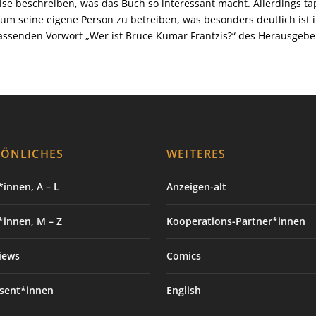
ise beschreiben, was das Buch so interessant macht. Allerdings ta
 um seine eigene Person zu betreiben, was besonders deutlich ist 
ssenden Vorwort „Wer ist Bruce Kumar Frantzis?“ des Herausgeber
SÖNLICHES
WEITERES
innen, A – L
Anzeigen-alt
*innen, M – Z
Kooperations-Partner*innen
iews
Comics
sent*innen
English