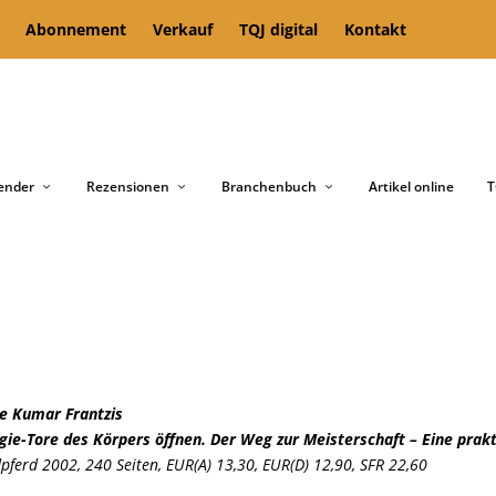
Abonnement
Verkauf
TQJ digital
Kontakt
ender
Rezensionen
Branchenbuch
Artikel online
T
e Kumar Frantzis
gie-Tore des Körpers öffnen. Der Weg zur Meisterschaft – Eine prak
pferd 2002,
240 Seiten, EUR(A) 13,30, EUR(D) 12,90, SFR 22,60