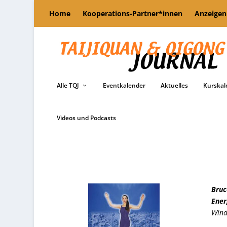
Home
Kooperations-Partner*innen
Anzeigen
Alle TQJ
Eventkalender
Aktuelles
Kurskal
Videos und Podcasts
Bruc
Ener
Wind