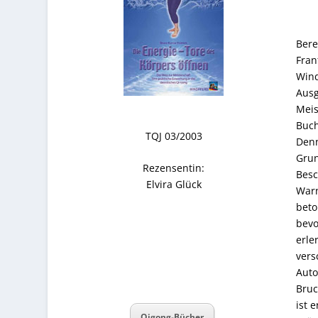
Bere
Fran
Wind
Ausg
Meis
Buch
TQJ 03/2003
Denn
Grun
Rezensentin:
Besc
Elvira Glück
Warn
beto
bevo
erle
vers
Auto
Bruc
ist 
Qigong-Bücher