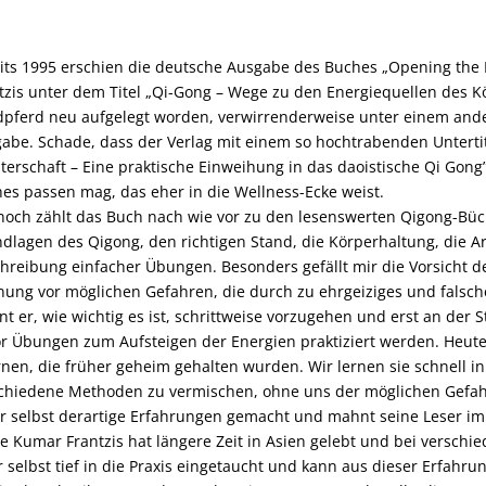
its 1995 erschien die deutsche Ausgabe des Buches „Opening the 
tzis unter dem Titel „Qi-Gong – Wege zu den Energiequellen des Kö
pferd neu aufgelegt worden, verwirrenderweise unter einem ander
abe. Schade, dass der Verlag mit einem so hochtrabenden Unterti
terschaft – Eine praktische Einweihung in das daoistische Qi Gong”
es passen mag, das eher in die Wellness-Ecke weist.
och zählt das Buch nach wie vor zu den lesenswerten Qigong-Büche
dlagen des Qigong, den richtigen Stand, die Körperhaltung, die A
hreibung einfacher Übungen. Besonders gefällt mir die Vorsicht de
ung vor möglichen Gefahren, die durch zu ehrgeiziges und falsc
nt er, wie wichtig es ist, schrittweise vorzugehen und erst an der 
r Übungen zum Aufsteigen der Energien praktiziert werden. Heute
rnen, die früher geheim gehalten wurden. Wir lernen sie schnell 
chiedene Methoden zu vermischen, ohne uns der möglichen Gefahre
r selbst derartige Erfahrungen gemacht und mahnt seine Leser im
e Kumar Frantzis hat längere Zeit in Asien gelebt und bei versch
er selbst tief in die Praxis eingetaucht und kann aus dieser Erfahr