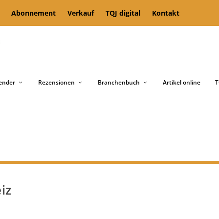
Abonnement
Verkauf
TQJ digital
Kontakt
ender
Rezensionen
Branchenbuch
Artikel online
T
iz