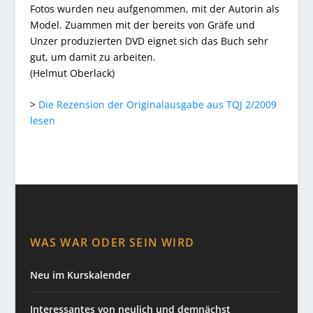
Fotos wurden neu aufgenommen, mit der Autorin als
Model. Zuammen mit der bereits von Gräfe und
Unzer produzierten DVD eignet sich das Buch sehr
gut, um damit zu arbeiten.
(Helmut Oberlack)
>
Die Rezension der Originalausgabe aus TQJ 2/2009
lesen
WAS WAR ODER SEIN WIRD
Neu im Kurskalender
Interessantes von neulich und demnächst