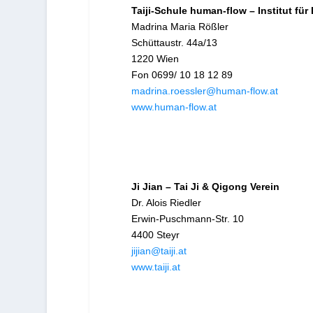
Taiji-Schule human-flow – Institut fü
Madrina Maria Rößler
Schüttaustr. 44a/13
1220 Wien
Fon 0699/ 10 18 12 89
madrina.roessler@human-flow.at
www.human-flow.at
Ji Jian – Tai Ji & Qigong Verein
Dr. Alois Riedler
Erwin-Puschmann-Str. 10
4400 Steyr
jijian@taiji.at
www.taiji.at