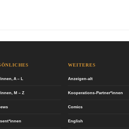
SÖNLICHES
WEITERES
innen, A – L
Anzeigen-alt
*innen, M – Z
Kooperations-Partner*innen
iews
Comics
sent*innen
English