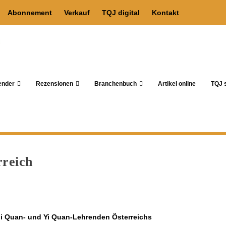
Abonnement
Verkauf
TQJ digital
Kontakt
ender
Rezensionen
Branchenbuch
Artikel online
TQJ s
rreich
iji Quan- und Yi Quan-Lehrenden Österreichs