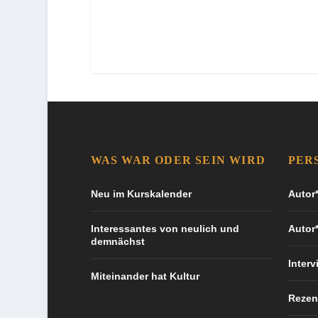
WAS WAR ODER SEIN WIRD
PER
Neu im Kurskalender
Autor*
Interessantes von neulich und
Autor
demnächst
Interv
Miteinander hat Kultur
Rezen