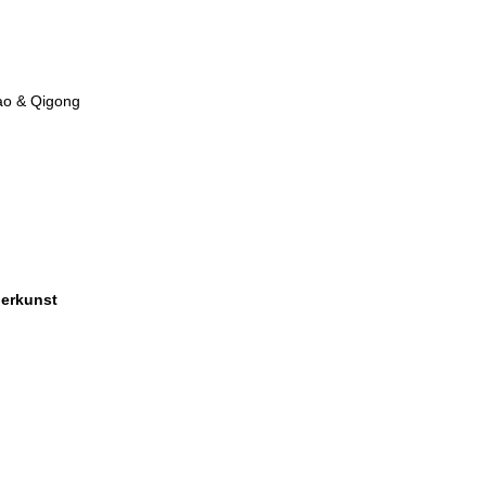
ao & Qigong
perkunst