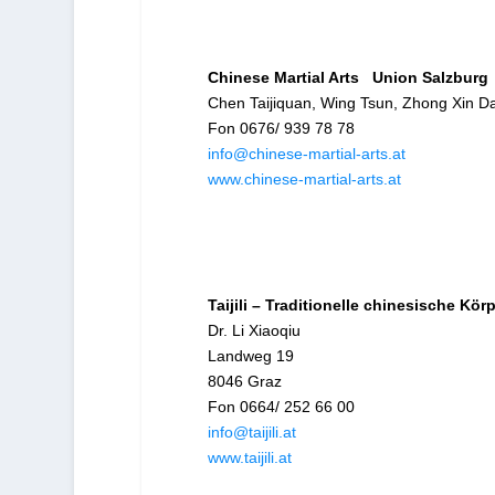
Chinese Martial Arts Union Salzburg
Chen Taijiquan, Wing Tsun, Zhong Xin D
Fon 0676/ 939 78 78
info@chinese-martial-arts.at
www.chinese-martial-arts.at
Taijili – Traditionelle chinesische Kör
Dr. Li Xiaoqiu
Landweg 19
8046 Graz
Fon 0664/ 252 66 00
info@taijili.at
www.taijili.at