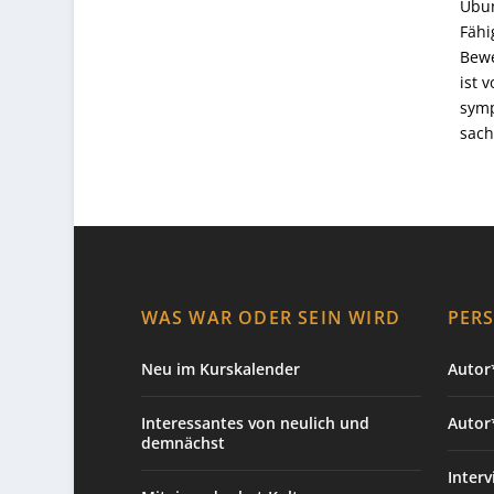
Übun
Fähi
Bewe
ist 
symp
sach
WAS WAR ODER SEIN WIRD
PER
Neu im Kurskalender
Autor*
Interessantes von neulich und
Autor
demnächst
Interv