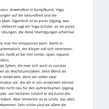
Essenz. Anwendbar in Kampfkunst, Yoga,
rkungen auf die Gesundheit und die
ben. Eigentlich ist es pures Qigong, was
Vielleicht sagt ein Yoga-Schüler, es sei pures
on Übungen, die diese Überlegungen erfahrbar
e man ihn entspannen kann, damit er,
 systematisch, der Körper soll sich zentrieren,
nt, heißt es bei ihm center, open, expand,
öbi«).
gte Zyklen, die man sich auch so zunutze
nen als Wachstumszyklen, beim Blend als
ur entwickeln, denn wir sollen zwar
Struktur vor, die wir in uns entwickeln können
alles nicht neu für den aufmerksamen Qigong-
hüler, von letzteren scheint er die Kunst des
aben. Aber immerhin ist es schön, das alles,
bekommen. Sehr schön sind vor allem die