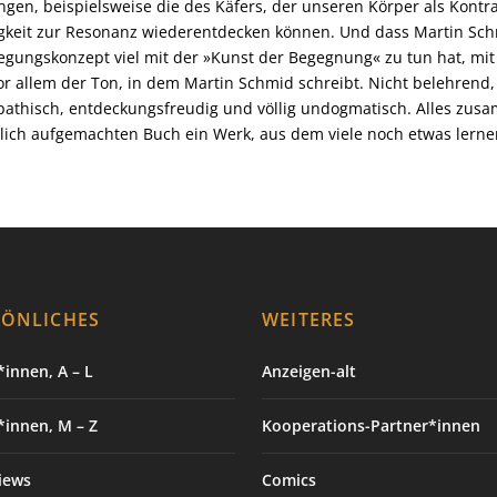
gen, beispielsweise die des Käfers, der unseren Körper als Kontr
gkeit zur Resonanz wiederentdecken können. Und dass Martin Schm
gungskonzept viel mit der »Kunst der Begegnung« zu tun hat, mit 
vor allem der Ton, in dem Martin Schmid schreibt. Nicht belehrend
athisch, entdeckungsfreudig und völlig undogmatisch. Alles zu
lich aufgemachten Buch ein Werk, aus dem viele noch etwas lern
SÖNLICHES
WEITERES
innen, A – L
Anzeigen-alt
*innen, M – Z
Kooperations-Partner*innen
iews
Comics