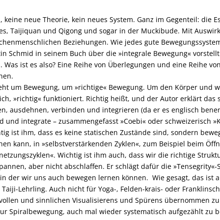
, keine neue Theorie, kein neues System. Ganz im Gegenteil: die 
tes, Taijiquan und Qigong und sogar in der Muckibude. Mit Auswi
chenmenschlichen Beziehungen. Wie jedes gute Bewegungssystem e
in Schmid in seinem Buch über die »integrale Bewegung« vorstellt. 
. Was ist es also? Eine Reihe von Überlegungen und eine Reihe v
hen.
eht um Bewegung, um »richtige« Bewegung. Um den Körper und wi
ich, »richtig« funktioniert. Richtig heißt, und der Autor erklärt das
en, ausdehnen, verbinden und integrieren (da er es englisch benen
d und integrate – zusammengefasst »Coebi« oder schweizerisch »K
tig ist ihm, dass es keine statischen Zustände sind, sondern bewe
en kann, in »selbstverstärkenden Zyklen«, zum Beispiel beim Öff
netzungszyklen«. Wichtig ist ihm auch, dass wir die richtige Strukt
pannen, aber nicht abschlaffen. Er schlägt dafür die »Tensegrity«-
in der wir uns auch bewegen lernen können. Wie gesagt, das ist 
 Taiji-Lehrling. Auch nicht für Yoga-, Felden-krais- oder Franklinsc
vollen und sinnlichen Visualisierens und Spürens übernommen zu h
zur Spiralbewegung, auch mal wieder systematisch aufgezählt zu 