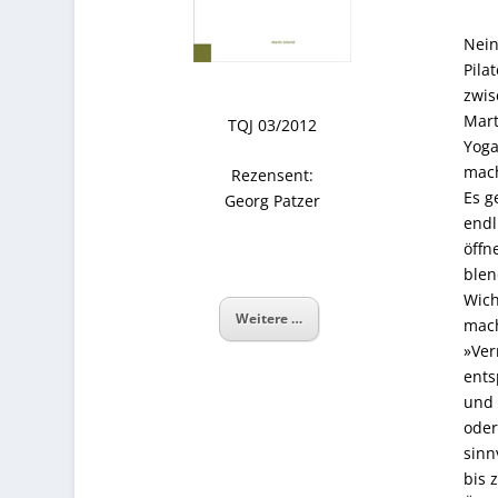
Nein
Pila
zwis
Mart
TQJ 03/2012
Yoga
mac
Rezensent:
Es g
Georg Patzer
endl
öffn
blen
Wich
Weitere …
mach
»Ver
ents
und 
oder
sinn
bis 