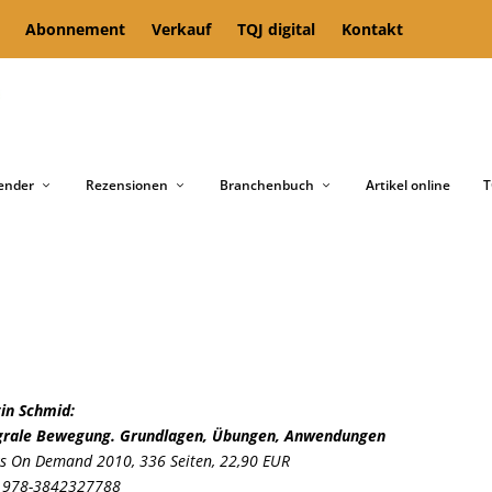
Abonnement
Verkauf
TQJ digital
Kontakt
ender
Rezensionen
Branchenbuch
Artikel online
T
in Schmid:
grale Bewegung. Grundlagen, Übungen, Anwendungen
s On Demand 2010, 336 Seiten, 22,90 EUR
 978-3842327788