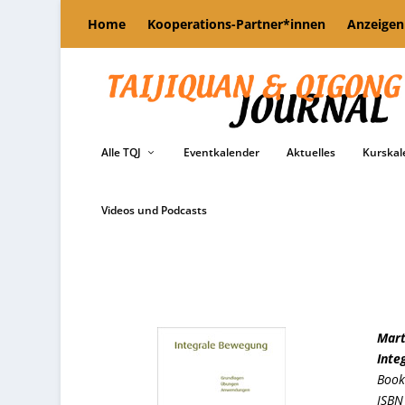
Home
Kooperations-Partner*innen
Anzeigen
Alle TQJ
Eventkalender
Aktuelles
Kurskal
Videos und Podcasts
Mart
Inte
Book
ISBN