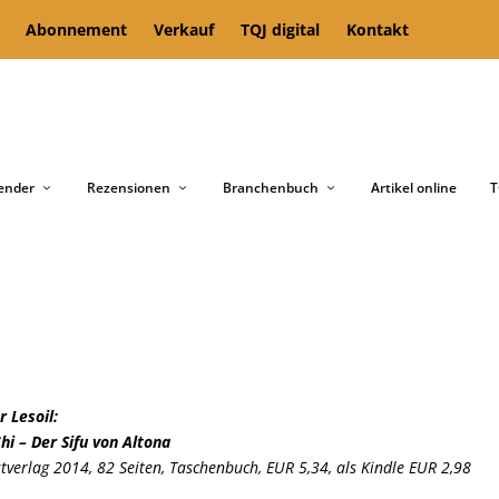
Abonnement
Verkauf
TQJ digital
Kontakt
ender
Rezensionen
Branchenbuch
Artikel online
T
r Lesoil:
Chi – Der Sifu von Altona
stverlag 2014, 82 Seiten, Taschenbuch, EUR 5,34, als Kindle EUR 2,98