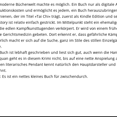
moderne Bücherwelt machte es möglich. Ein Buch nur als digitale 
uktionskosten und ermöglicht es jedem, ein Buch herauszubringen.
hienen, der im Titel »Tai Chi« trägt, zuerst als Kindle Edition und
Story ist relativ einfach gestrickt. Im Mittelpunkt steht ein ehema
die edlen Kampfkunsttugenden verkörpert. Er wird von einem frühe
ie Gerichtsmedizin gebeten. Dort erkennt er, dass gefährliche Kä
rlich macht er sich auf die Suche, ganz im Stile des stillen Einz
.
Buch ist lebhaft geschrieben und liest sich gut, auch wenn die H
iquan geht es in diesem Krimi nicht, bis auf eine nette Anspielung
en literarisches Pendant kennt natürlich den Hauptdarsteller und bi
hnt.
t: Es ist ein nettes kleines Buch für zwischendurch.