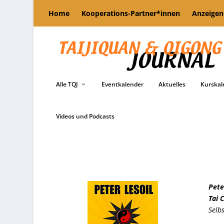
Home
Kooperations-Partner*innen
Anzeigen
Alle TQJ
Eventkalender
Aktuelles
Kurskal
Videos und Podcasts
Pete
Tai 
Selb