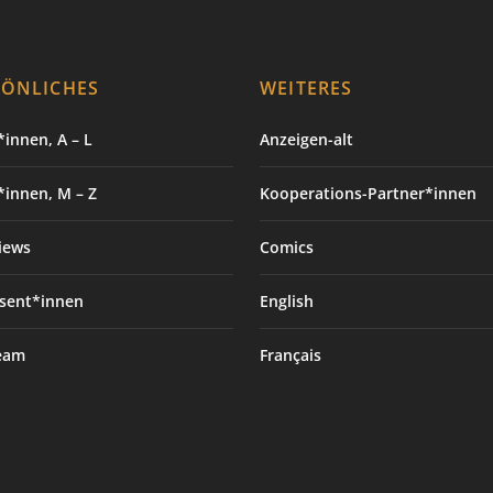
SÖNLICHES
WEITERES
innen, A – L
Anzeigen-alt
*innen, M – Z
Kooperations-Partner*innen
iews
Comics
sent*innen
English
eam
Français