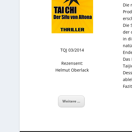
Die 
Prod
ersc
Die 
der 
in d
natü
TQJ 03/2014
Ende
Das 
Rezensent:
Taij
Helmut Oberlack
Dess
able
Fazi
Weitere …