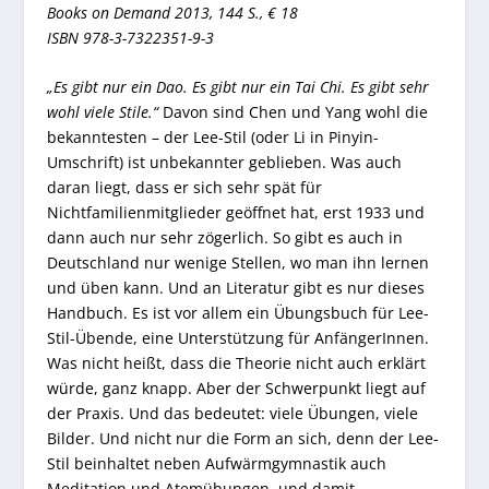
Books on Demand 2013, 144 S., € 18
ISBN 978-3-7322351-9-3
„Es gibt nur ein Dao. Es gibt nur ein Tai Chi. Es gibt sehr
wohl viele Stile.“
Davon sind Chen und Yang wohl die
bekanntesten – der Lee-Stil (oder Li in Pinyin-
Umschrift) ist unbekannter geblieben. Was auch
daran liegt, dass er sich sehr spät für
Nichtfamilienmitglieder geöffnet hat, erst 1933 und
dann auch nur sehr zögerlich. So gibt es auch in
Deutschland nur wenige Stellen, wo man ihn lernen
und üben kann. Und an Literatur gibt es nur dieses
Handbuch. Es ist vor allem ein Übungsbuch für Lee-
Stil-Übende, eine Unterstützung für AnfängerInnen.
Was nicht heißt, dass die Theorie nicht auch erklärt
würde, ganz knapp. Aber der Schwerpunkt liegt auf
der Praxis. Und das bedeutet: viele Übungen, viele
Bilder. Und nicht nur die Form an sich, denn der Lee-
Stil beinhaltet neben Aufwärmgymnastik auch
Meditation und Atemübungen, und damit