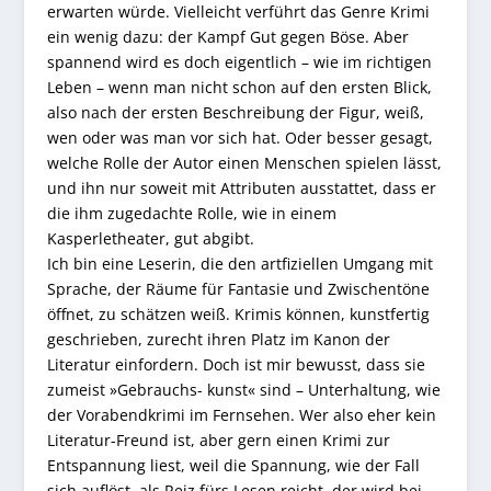
erwarten würde. Vielleicht verführt das Genre Krimi
ein wenig dazu: der Kampf Gut gegen Böse. Aber
spannend wird es doch eigentlich – wie im richtigen
Leben – wenn man nicht schon auf den ersten Blick,
also nach der ersten Beschreibung der Figur, weiß,
wen oder was man vor sich hat. Oder besser gesagt,
welche Rolle der Autor einen Menschen spielen lässt,
und ihn nur soweit mit Attributen ausstattet, dass er
die ihm zugedachte Rolle, wie in einem
Kasperletheater, gut abgibt.
Ich bin eine Leserin, die den artfiziellen Umgang mit
Sprache, der Räume für Fantasie und Zwischentöne
öffnet, zu schätzen weiß. Krimis können, kunstfertig
geschrieben, zurecht ihren Platz im Kanon der
Literatur einfordern. Doch ist mir bewusst, dass sie
zumeist »Gebrauchs- kunst« sind – Unterhaltung, wie
der Vorabendkrimi im Fernsehen. Wer also eher kein
Literatur-Freund ist, aber gern einen Krimi zur
Entspannung liest, weil die Spannung, wie der Fall
sich auflöst, als Reiz fürs Lesen reicht, der wird bei