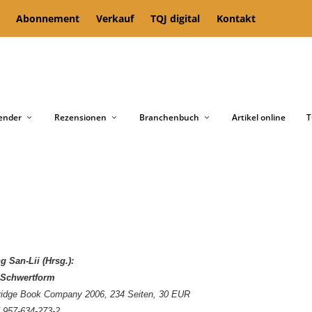
Abonnement
Verkauf
TQJ digital
Kontakt
ender
Rezensionen
Branchenbuch
Artikel online
T
 San-Lii (Hrsg.):
i-Schwertform
ridge Book Company 2006, 234 Seiten, 30 EUR
 957-634-273-2