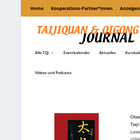
Home
Kooperations-Partner*innen
Anzeigen
Alle TQJ
Eventkalender
Aktuelles
Kurskal
Videos und Podcasts
Chang
Taij
Lanb
ISBN