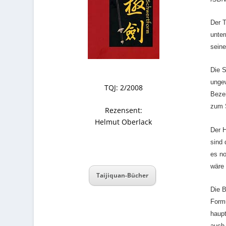
Der T
unter
seine
Die S
ungew
TQJ: 2/2008
Bezei
zum 
Rezensent:
Helmut Oberlack
Der H
sind 
es no
wäre 
Taijiquan-Bücher
Die B
Formu
haupt
auch 