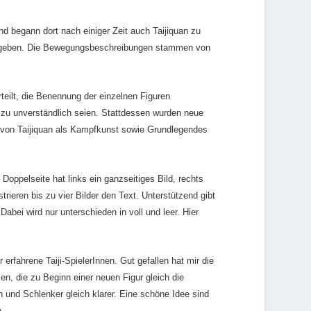
 begann dort nach einiger Zeit auch Taijiquan zu
sgegeben. Die Bewegungsbeschreibungen stammen von
rteilt, die Benennung der einzelnen Figuren
t zu unverständlich seien. Stattdessen wurden neue
g von Taijiquan als Kampfkunst sowie Grundlegendes
Doppelseite hat links ein ganzseitiges Bild, rechts
ieren bis zu vier Bilder den Text. Unterstützend gibt
bei wird nur unterschieden in voll und leer. Hier
erfahrene Taiji-SpielerInnen. Gut gefallen hat mir die
n, die zu Beginn einer neuen Figur gleich die
 und Schlenker gleich klarer. Eine schöne Idee sind
.