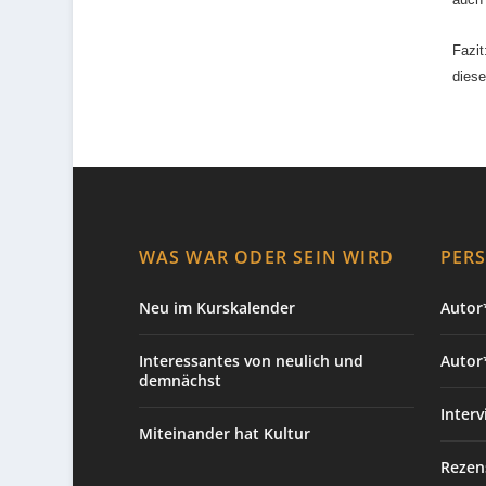
Fazit
diese
WAS WAR ODER SEIN WIRD
PER
Neu im Kurskalender
Autor*
Interessantes von neulich und
Autor
demnächst
Interv
Miteinander hat Kultur
Rezen