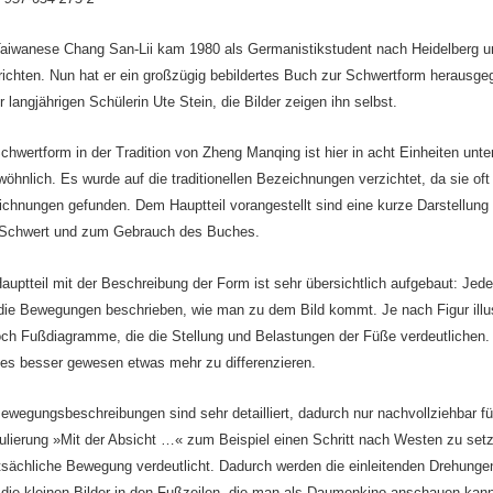
aiwanese Chang San-Lii kam 1980 als Germanistikstudent nach Heidelberg und
richten. Nun hat er ein großzügig bebildertes Buch zur Schwertform herau
r langjährigen Schülerin Ute Stein, die Bilder zeigen ihn selbst.
chwertform in der Tradition von Zheng Manqing ist hier in acht Einheiten unte
öhnlich. Es wurde auf die traditionellen Bezeichnungen verzichtet, da sie of
chnungen gefunden. Dem Hauptteil vorangestellt sind eine kurze Darstellun
Schwert und zum Gebrauch des Buches.
auptteil mit der Beschreibung der Form ist sehr übersichtlich aufgebaut: Jede 
die Bewegungen beschrieben, wie man zu dem Bild kommt. Je nach Figur illustr
ch Fußdiagramme, die die Stellung und Belastungen der Füße verdeutlichen. Da
es besser gewesen etwas mehr zu differenzieren.
ewegungsbeschreibungen sind sehr detailliert, dadurch nur nachvollziehbar für 
lierung »Mit der Absicht …« zum Beispiel einen Schritt nach Westen zu setze
sächliche Bewegung verdeutlicht. Dadurch werden die einleitenden Drehungen
die kleinen Bilder in den Fußzeilen, die man als Daumenkino anschauen kann