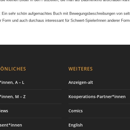
: Ein sehr schön aufgemachtes Buch mit Bewegungsbeschreibungen von seltene
r Form und auch durchaus interessant für Schwert-SpielerInnen anderer Form
SÖNLICHES
WEITERES
innen, A – L
Anzeigen-alt
*innen, M – Z
Kooperations-Partner*innen
iews
Comics
sent*innen
English