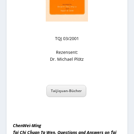
TQJ 03/2001
Rezensent:
Dr. Michael Plötz
Taijiquan-Bücher
ChenWei-Ming
T´ai Chi Ch´uan Ta Wen. Questions and Answers on T´ai