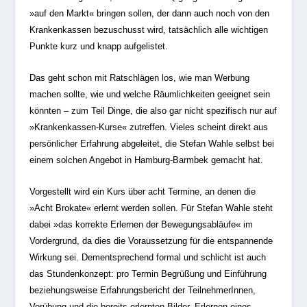
»auf den Markt« bringen sollen, der dann auch noch von den
Krankenkassen bezuschusst wird, tatsächlich alle wichtigen
Punkte kurz und knapp aufgelistet.
Das geht schon mit Ratschlägen los, wie man Werbung
machen sollte, wie und welche Räumlichkeiten geeignet sein
könnten – zum Teil Dinge, die also gar nicht spezifisch nur auf
»Krankenkassen-Kurse« zutreffen. Vieles scheint direkt aus
persönlicher Erfahrung abgeleitet, die Stefan Wahle selbst bei
einem solchen Angebot in Hamburg-Barmbek gemacht hat.
Vorgestellt wird ein Kurs über acht Termine, an denen die
»Acht Brokate« erlernt werden sollen. Für Stefan Wahle steht
dabei »das korrekte Erlernen der Bewegungsabläufe« im
Vordergrund, da dies die Voraussetzung für die entspannende
Wirkung sei. Dementsprechend formal und schlicht ist auch
das Stundenkonzept: pro Termin Begrüßung und Einführung
beziehungsweise Erfahrungsbericht der TeilnehmerInnen,
Vorübung und die bereits erlernten Bilder, Erlernen eines