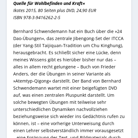
Quelle für Wohlbefinden und Kraft«
Ikotes 2015, 80 Seiten plus DVD, 24,90 EUR
ISBN 978-3-9416262-2-5
Bernhard Schwendemann hat ein Buch über die »24
Dao-Übungen«, das zentrale Jibengong-Set der ITCCA
(der Yang-Stil Taijiquan-Tradition um Chu Kinghung),
herausgebracht. Es schließt sicher eine Lücke, denn
meines Wissens gibt es hierüber bisher nur das –
alles in allem recht gelungene – Buch von Frieder
Anders, der die Übungen in seiner Variante als
»Atemtyp-Qigong« darstellt. Der Band von Bernhard
Schwendemann wartet mit einer beigefügten DVD
auf, was einen zentralen Pluspunkt darstellt. Um
solche bewegten Übungen mit teilweise sehr
unterschiedlichen Dynamiken nachvollziehen
beziehungsweise sich wieder ins Gedächtnis rufen zu
können, ist – eine vorherige Unterweisung durch
einen Lehrer selbstverständlich immer vorausgesetzt
– eine Ergänzung des Text- und Bildmaterials durch