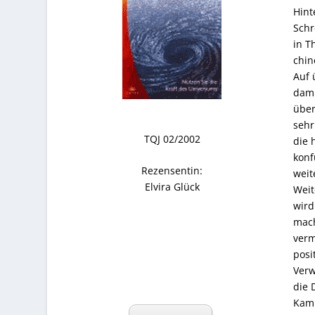
Hint
Schr
in T
chin
Auf 
dami
über
sehr
TQJ 02/2002
die 
konf
Rezensentin:
weit
Elvira Glück
Weit
wird
mach
verm
posi
Verw
die 
Kamp