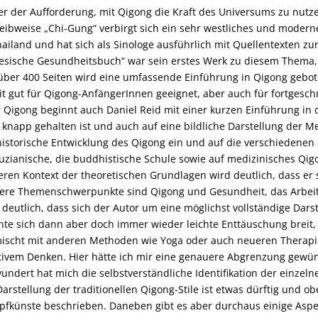
er der Aufforderung, mit Qigong die Kraft des Universums zu nutz
eibweise „Chi-Gung“ verbirgt sich ein sehr westliches und modernes
hailand und hat sich als Sinologe ausführlich mit Quellentexten zu
esische Gesundheitsbuch“ war sein erstes Werk zu diesem Thema, d
über 400 Seiten wird eine umfassende Einführung in Qigong gebote
t gut für Qigong-AnfängerInnen geeignet, aber auch für fortgeschr
 Qigong beginnt auch Daniel Reid mit einer kurzen Einführung in d
 knapp gehalten ist und auch auf eine bildliche Darstellung der Me
historische Entwicklung des Qigong ein und auf die verschiedenen 
uzianische, die buddhistische Schule sowie auf medizinisches Qi
eren Kontext der theoretischen Grundlagen wird deutlich, dass er 
ere Themenschwerpunkte sind Qigong und Gesundheit, das Arbeit
 deutlich, dass sich der Autor um eine möglichst vollständige Da
te sich dann aber doch immer wieder leichte Enttäuschung breit, vi
ischt mit anderen Methoden wie Yoga oder auch neueren Therapi
tivem Denken. Hier hätte ich mir eine genauere Abgrenzung gewün
undert hat mich die selbstverständliche Identifikation der einzel
Darstellung der traditionellen Qigong-Stile ist etwas dürftig und o
fkünste beschrieben. Daneben gibt es aber durchaus einige Aspekte