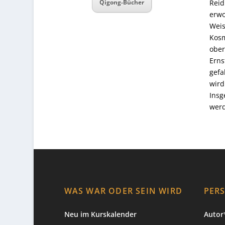
Reid
Qigong-Bücher
erwo
Weis
Kosm
ober
Erns
gefa
wird
Insg
werd
WAS WAR ODER SEIN WIRD
PER
Neu im Kurskalender
Autor*