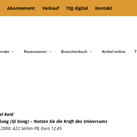
Abonnement
Verkauf
TQJ digital
Kontakt
ender
Rezensionen
Branchenbuch
Artikel online
T
el Reid
Gung (Qi Gong) – Nutzen Sie die Kraft des Universums
 2000, 422 Seiten PB, Euro 12,45