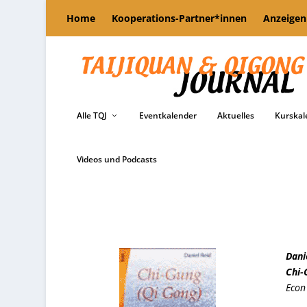
Home
Kooperations-Partner*innen
Anzeigen
Alle TQJ
Eventkalender
Aktuelles
Kurskal
Videos und Podcasts
Dani
Chi-
Econ