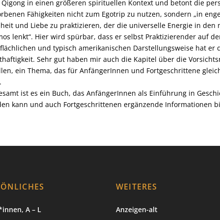
 Qigong in einen größeren spirituellen Kontext und betont die per
rbenen Fähigkeiten nicht zum Egotrip zu nutzen, sondern „in eng
heit und Liebe zu praktizieren, der die universelle Energie in d
os lenkt“. Hier wird spürbar, dass er selbst Praktizierender auf de
flächlichen und typisch amerikanischen Darstellungsweise hat er 
thaftigkeit. Sehr gut haben mir auch die Kapitel über die Vors
llen, ein Thema, das für AnfängerInnen und Fortgeschrittene gleic
.
esamt ist es ein Buch, das AnfängerInnen als Einführung in Gesc
en kann und auch Fortgeschrittenen ergänzende Informationen bi
SÖNLICHES
WEITERES
innen, A – L
Anzeigen-alt