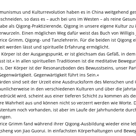
unismus und Kulturrevolution haben es in China weitgehend gesc
schneiden, so dass es – auch bei uns im Westen – als reine Gesund
abe als Qigong-Praktizierende, Qigong in unsere eigene Kultur zu in
erwurzeln. Einen möglichen Weg dafür weist das Buch von Willigis
rice Grimm, Qigong- und Tanzlehrerin. Für die beiden ist Qigong e
eit werden lässt und spirituelle Erfahrung ermöglicht.
 Körper ist der Ausgangspunkt, er ist gleichsam das Gefäß, in dem
sst ist.« In allen spirituellen Traditionen ist die meditative Beweg
is. Der Körper ist der Resonanzboden des Bewusstseins, unser Part
Gegenwärtigkeit. Gegenwärtigkeit führt ins Sein.«
rden sind seit der Urzeit eine Ausdrucksform des Menschen und 
aunlicherweise in den verschiedenen Kulturen und über die Jahrta
edrückt wird, scheint aus einer tieferen Schicht zu kommen als d
re Wahrheit aus und können nicht so verzerrt werden wie Worte. D
stentum noch vorhanden, ist aber im Laufe der Jahrhunderte durc
ngen.
rice Grimm fand während ihrer Qigong-Ausbildung wieder eine le
sheng von Jiao Guorui. In einfachsten Körperhaltungen und Bewe