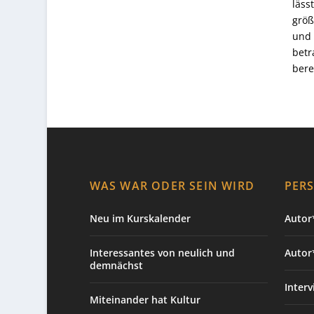
läss
größ
und 
betr
bere
WAS WAR ODER SEIN WIRD
PER
Neu im Kurskalender
Autor*
Interessantes von neulich und
Autor
demnächst
Interv
Miteinander hat Kultur