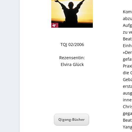
Komm
abzu
Aufg
zu v
Beat
TQJ 02/2006
Einh
»Der
Rezensentin:
gefa
Elvira Glück
Prax
die 
Gebä
erst
ausg
inne
Chri
gega
Qigong-Bücher
Beat
Yang