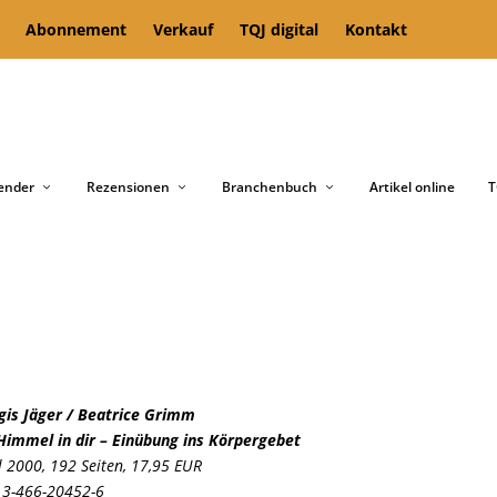
Abonnement
Verkauf
TQJ digital
Kontakt
ender
Rezensionen
Branchenbuch
Artikel online
T
igis Jäger / Beatrice Grimm
Himmel in dir – Einübung ins Körpergeb
et
l 2000,
192 Seiten,
17,95 EUR
 3-466-20452-6