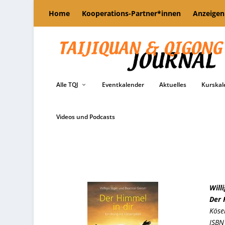
Home
Kooperations-Partner*innen
Anzeigen
Alle TQJ
Eventkalender
Aktuelles
Kurskal
Videos und Podcasts
Will
Der 
Köse
ISBN