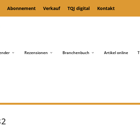
Abonnement
Verkauf
TQJ digital
Kontakt
ender
Rezensionen
Branchenbuch
Artikel online
T
82