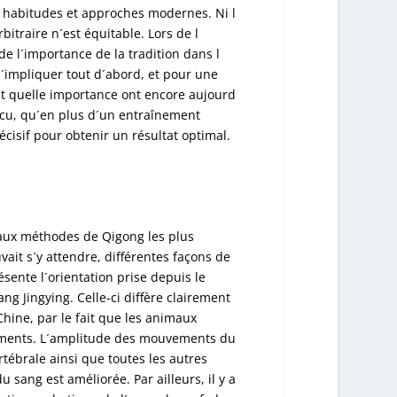
ux habitudes et approches modernes. Ni l
bitraire n´est équitable. Lors de l
 de l´importance de la tradition dans l
s´impliquer tout d´abord, et pour une
et quelle importance ont encore aujourd
aincu, qu´en plus d´un entraînement
décisif pour obtenir un résultat optimal.
 aux méthodes de Qigong les plus
it s´y attendre, différentes façons de
ente l´orientation prise depuis le
ng Jingying. Celle-ci diffère clairement
hine, par le fait que les animaux
ments. L´amplitude des mouvements du
tébrale ainsi que toutes les autres
u sang est améliorée. Par ailleurs, il y a