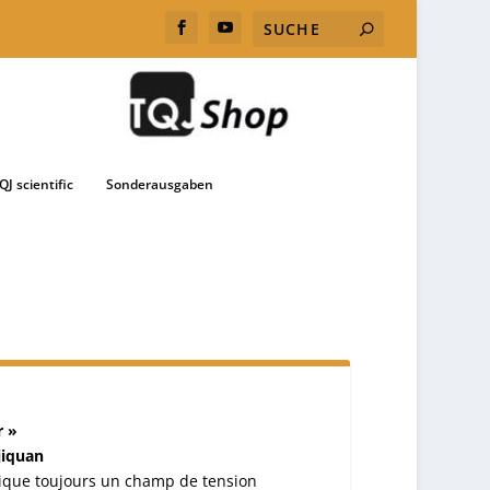
QJ scientific
Sonderausgaben
r »
jiquan
lique toujours un champ de tension