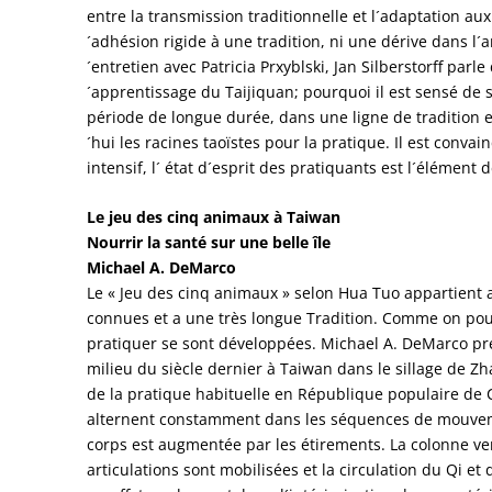
entre la transmission traditionnelle et l´adaptation a
´adhésion rigide à une tradition, ni une dérive dans l´ar
´entretien avec Patricia Prxyblski, Jan Silberstorff parle
´apprentissage du Taijiquan; pourquoi il est sensé de 
période de longue durée, dans une ligne de tradition 
´hui les racines taoïstes pour la pratique. Il est conv
intensif, l´ état d´esprit des pratiquants est l´élément 
Le jeu des cinq animaux à Taiwan
Nourrir la santé sur une belle île
Michael A. DeMarco
Le « Jeu des cinq animaux » selon Hua Tuo appartient
connues et a une très longue Tradition. Comme on pouva
pratiquer se sont développées. Michael A. DeMarco prés
milieu du siècle dernier à Taiwan dans le sillage de Zha
de la pratique habituelle en République populaire de C
alternent constamment dans les séquences de mouve
corps est augmentée par les étirements. La colonne ver
articulations sont mobilisées et la circulation du Qi et d