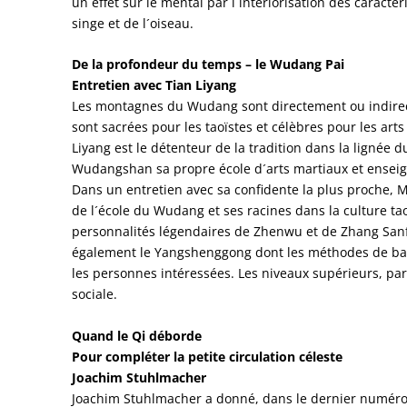
un effet sur le mental par l´intériorisation des caractér
singe et de l´oiseau.
De la profondeur du temps – le Wudang Pai
Entretien avec Tian Liyang
Les montagnes du Wudang sont directement ou indirec
sont sacrées pour les taoïstes et célèbres pour les arts
Liyang est le détenteur de la tradition dans la lignée
Wudangshan sa propre école d´arts martiaux et enseig
Dans un entretien avec sa confidente la plus proche, M
de l´école du Wudang et ses racines dans la culture tao
personnalités légendaires de Zhenwu et de Zhang Sa
également le Yangshenggong dont les méthodes de bas
les personnes intéressées. Les niveaux supérieurs, par 
sociale.
Quand le Qi déborde
Pour compléter la petite circulation céleste
Joachim Stuhlmacher
Joachim Stuhlmacher a donné, dans le dernier numéro, 