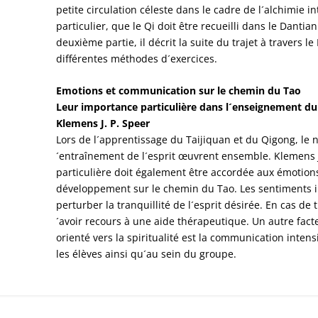
petite circulation céleste dans le cadre de l´alchimie in
particulier, que le Qi doit être recueilli dans le Dantia
deuxième partie, il décrit la suite du trajet à travers 
différentes méthodes d´exercices.
Emotions et communication sur le chemin du Tao
Leur importance particulière dans l´enseignement du
Klemens J. P. Speer
Lors de l´apprentissage du Taijiquan et du Qigong, le n
´entraînement de l´esprit œuvrent ensemble. Klemens J
particulière doit également être accordée aux émotions
développement sur le chemin du Tao. Les sentiments in
perturber la tranquillité de l´esprit désirée. En cas de 
´avoir recours à une aide thérapeutique. Un autre fa
orienté vers la spiritualité est la communication intens
les élèves ainsi qu´au sein du groupe.