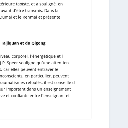
térieure taoïste, et a souligné, en
n avant d´être transmis. Dans la
le Dumai et le Renmai et présente
 Taijiquan et du Qigong
iveau corporel, l´énergétique et l
.P. Speer souligne qu´une attention
, car elles peuvent entraver le
conscients, en particulier, peuvent
traumatismes refoulés, il est conseillé d
cteur important dans un enseignement
ive et confiante entre l´enseignant et