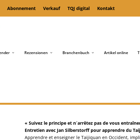
Abonnement
Verkauf
TQJ digital
Kontakt
ender
Rezensionen
Branchenbuch
Artikel online
T
« Suivez le principe et n´arrêtez pas de vous entraîne
Entretien avec Jan Silberstorff pour apprendre du Tai
Apprendre et enseigner le Taijiquan en Occident, imp