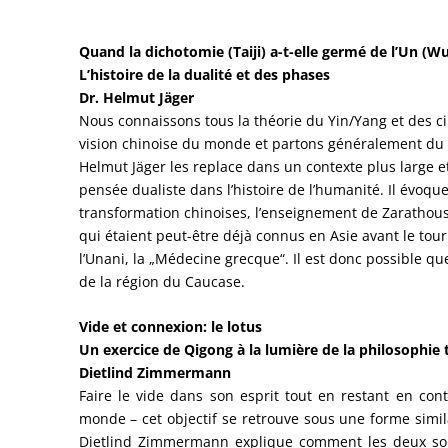
Quand la dichotomie (Taiji) a-t-elle germé de l’Un (Wuj
L’histoire de la dualité et des phases
Dr. Helmut Jäger
Nous connaissons tous la théorie du Yin/Yang et des c
vision chinoise du monde et partons généralement du p
Helmut Jäger les replace dans un contexte plus large et
pensée dualiste dans l’histoire de l’humanité. Il évoque
transformation chinoises, l’enseignement de Zarathous
qui étaient peut-être déjà connus en Asie avant le to
l’Unani, la „Médecine grecque“. Il est donc possible q
de la région du Caucase.
Vide et connexion: le lotus
Un exercice de Qigong à la lumière de la philosophie 
Dietlind Zimmermann
Faire le vide dans son esprit tout en restant en con
monde – cet objectif se retrouve sous une forme simi
Dietlind Zimmermann explique comment les deux sont