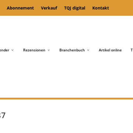
Abonnement
Verkauf
TQJ digital
Kontakt
ender
Rezensionen
Branchenbuch
Artikel online
T
87