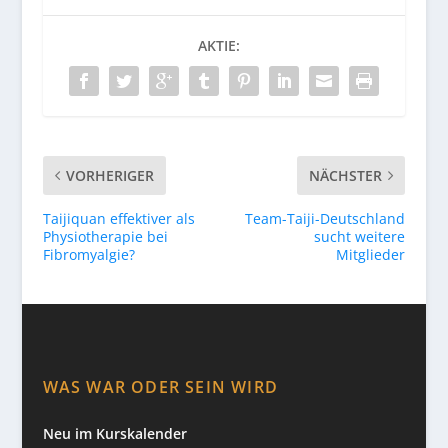
AKTIE:
VORHERIGER
NÄCHSTER
Taijiquan effektiver als
Team-Taiji-Deutschland
Physiotherapie bei
sucht weitere
Fibromyalgie?
Mitglieder
WAS WAR ODER SEIN WIRD
Neu im Kurskalender