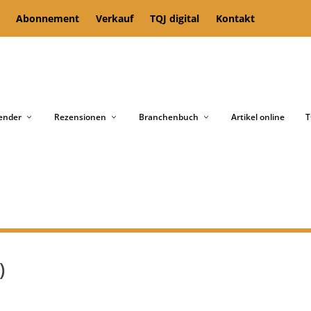
Abonnement
Verkauf
TQJ digital
Kontakt
ender
Rezensionen
Branchenbuch
Artikel online
T
)