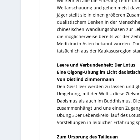
Wir kennen alle die Yin/Yang-Lehre un
Weltanschauung und gehen meist davon
Jäger stellt sie in einen größeren Zu
dualistischem Denken in der Menschhei
chinesischen Wandlungsphasen zur Leh
die möglicherweise bereits vor der Z
Medizin« in Asien bekannt wurden. Dan
tatsächlich aus der Kaukasusregion s
Leere und Verbundenheit: Der Lotus
Eine Qigong-Übung im Licht daoistisc
Von Dietlind Zimmermann
Den Geist leer werden zu lassen und gl
Umgebung, mit der Welt – diese Zielvors
Daoismus als auch im Buddhismus. Diet
zusammenhängt und uns einen Zugang zu
Übung »Der Lebenskreis- lauf des Lotus«
Vorstellungen in leiblicher Erfahrung s
Zum Ursprung des Taijiquan