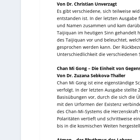
Von Dr. Christian Unverzagt
Es gibt verschiedene, sich teilweise w
entstanden ist. In der letzten Ausgabe
und Namen zusammen und kam darüber
Taijiquan im heutigen Sinn gehandelt hat
des Taijiquan vor und beleuchtet, welch
gesprochen werden kann. Der Rückbezug
Unterschiedlichkeit die verschiedenen
Chan Mi Gong – Die Einheit von Gegens
Von Dr. Zuzana Sebkova-Thaller
Chan Mi Gong ist eine eigenständige S
verfolgt. In der letzten Ausgabe stellt
Basisübungen vor, durch die sich die 
mit den Urformen der Existenz verbind
des Chan-Mi-Systems die Herzenskraft wei
Polaritäten vertieft und schrittweise
bis in die kosmischen Weiten hergestell
Atmen – der Rhythmus des Lebens