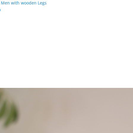
d Men with wooden Legs
o