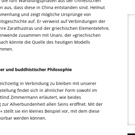
d die fünf Wandlungsphasen aus der chinesischen
 aus, dass diese in China entstanden sind. Helmut
sammenhang und zeigt mögliche Ursprünge von
tsgeschichte auf. Er verweist auf Verbindungen der
re Zarathustras und der griechischen Elementelehre,
eitenwende zusammen mit Unani, der »griechischen
ach könnte die Quelle des heutigen Modells
tammen.
her und buddhistischer Philosophie
eichzeitig in Verbindung zu bleiben mit unserer
tellung findet sich in ähnlicher Form sowohl im
lind Zimmermann erläutert, wie beides
r Allverbundenheit allen Seins eröffnet. Mit der
 stellt sie ein kleines Beispiel vor, mit dem diese
pürbar werden können.