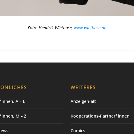
Foto: Hendrik Wiethase,
www.wiethase.de
SÖNLICHES
WEITERES
innen, A – L
Anzeigen-alt
*innen, M – Z
Kooperations-Partner*innen
iews
Comics