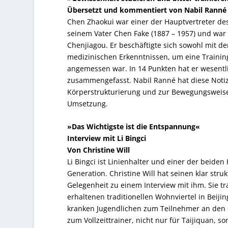
Übersetzt und kommentiert von Nabil Ranné
Chen Zhaokui war einer der Hauptvertreter des 
seinem Vater Chen Fake (1887 – 1957) und war 
Chenjiagou. Er beschäftigte sich sowohl mit d
medizinischen Erkenntnissen, um eine Training
angemessen war. In 14 Punkten hat er wesentli
zusammengefasst. Nabil Ranné hat diese Notiz
Körperstrukturierung und zur Bewegungsweise ü
Umsetzung.
»Das Wichtigste ist die Entspannung«
Interview mit Li Bingci
Von Christine Will
Li Bingci ist Linienhalter und einer der beiden
Generation. Christine Will hat seinen klar stru
Gelegenheit zu einem Interview mit ihm. Sie t
erhaltenen traditionellen Wohnviertel in Bei
kranken Jugendlichen zum Teilnehmer an den 
zum Vollzeittrainer, nicht nur für Taijiquan, 