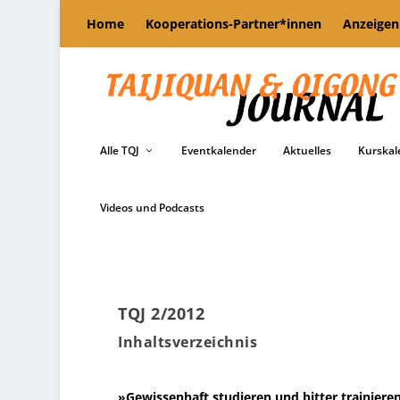
Home
Kooperations-Partner*innen
Anzeigen
Alle TQJ
Eventkalender
Aktuelles
Kurskal
Videos und Podcasts
TQJ 2/2012
Inhaltsverzeichnis
»Gewissenhaft studieren und bitter trainier