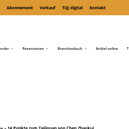
Abonnement
Verkauf
TQJ digital
Kontakt
ender
Rezensionen
Branchenbuch
Artikel online
T
en« – 14 Punkte zum Taijiquan von Chen Zhaokui