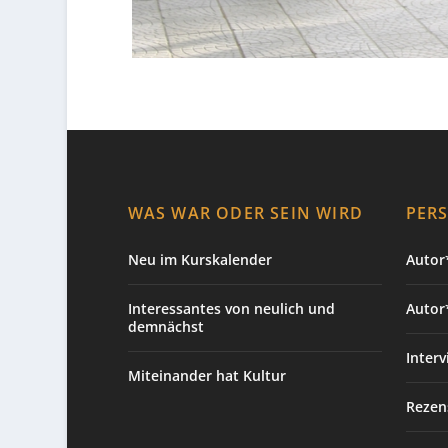
WAS WAR ODER SEIN WIRD
PER
Neu im Kurskalender
Autor*
Interessantes von neulich und
Autor
demnächst
Interv
Miteinander hat Kultur
Rezen