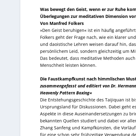
Was bewegt den Geist, wenn er zur Ruhe ko
Überlegungen zur meditativen Dimension von
Von Manfred Folkers
»Den Geist beruhigen« ist ein häufig angeführ
Folkers geht der Frage nach, wie ein klarer un
und daoistische Lehren weisen darauf hin, da
persönlichem Leid, sondern gleichzeitig um Mi
Das bedeutet, dass meditative Methoden auch 
Menschheit leisten können.
Die Faustkampfkunst nach himmlischen Muste
zusammengefasst und editiert von Dr. Hermann
Heavenly Pattern Boxing«
Die Entstehungsgeschichte des Taijiquan ist b
Ursprungsland für Diskussionen. Dabei geht e
Aspekte in diese Auseinandersetzungen zu bri
bekannten Quellen studiert und dabei vor al
Zhang Sanfeng und Kampfkünsten, die Vorläuf
für eine schon sehr frühzeitige Verwendung de