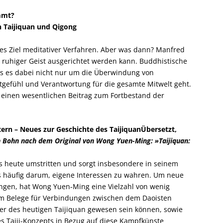
mmt?
 Taijiquan und Qigong
tes Ziel meditativer Verfahren. Aber was dann? Manfred
d ruhiger Geist ausgerichtet werden kann. Buddhistische
ss es dabei nicht nur um die Überwindung von
tgefühl und Verantwortung für die gesamte Mitwelt geht.
einen wesentlichen Beitrag zum Fortbestand der
rn – Neues zur Geschichte des TaijiquanÜbersetzt,
 Bohn nach dem Original von Wong Yuen-Ming: »Taijiquan:
is heute umstritten und sorgt insbesondere in seinem
s häufig darum, eigene Interessen zu wahren. Um neue
ngen, hat Wong Yuen-Ming eine Vielzahl von wenig
lem Belege für Verbindungen zwischen dem Daoisten
er des heutigen Taijiquan gewesen sein können, sowie
s Taiji-Konzepts in Bezug auf diese Kampfkünste