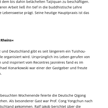
it dem bis dahin belächelten Taijiquan zu beschäftigen.
en Arbeit ließ ihn tief in die buddhistische Lehre
e Lebensweise prägt. Seine heutige Hauptpraxis ist das
 Rheins«
z und Deutschland gibt es seit längerem ein Tuishou-
le organisiert wird. Ursprünglich ins Leben gerufen von
n und inspiriert vom Recontres Jasnières fand es im
Michael Konarkowski war einer der Gastgeber und freute
n.
t besuchten Wochenende feierte die Deutsche Qigong
tehen. Als besonderer Gast war Prof. Cong Yongchun nach
tschland gekommen. Ralf Jakob berichtet über die