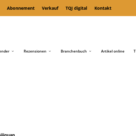
Abonnement
Verkauf
TQJ digital
Kontakt
ender
Rezensionen
Branchenbuch
Artikel online
T
ijiquan