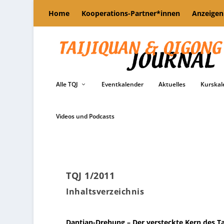
Home
Kooperations-Partner*innen
Anzeigen
Alle TQJ
Eventkalender
Aktuelles
Kurskal
Videos und Podcasts
TQJ 1/2011
Inhaltsverzeichnis
Dantian-Drehung – Der versteckte Kern des Ta