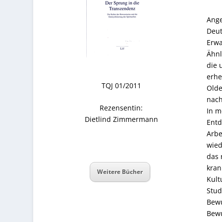
Ange
Deut
Erwa
Ähnl
die 
erhe
TQJ 01/2011
Olde
nach
Rezensentin:
In m
Dietlind Zimmermann
Entd
Arbe
wied
das 
kran
Weitere Bücher
Kult
Stud
Bewu
Bewu