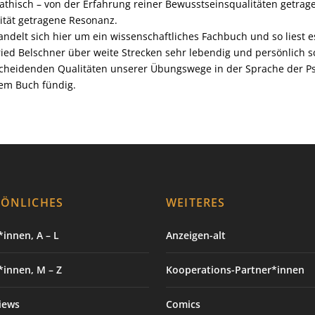
thisch – von der Erfahrung reiner Bewusstseinsqualitäten getra
ität getragene Resonanz.
andelt sich hier um ein wissenschaftliches Fachbuch und so liest 
ried Belschner über weite Strecken sehr lebendig und persönlich s
cheidenden Qualitäten unserer Übungswege in der Sprache der Psy
em Buch fündig.
SÖNLICHES
WEITERES
innen, A – L
Anzeigen-alt
*innen, M – Z
Kooperations-Partner*innen
iews
Comics