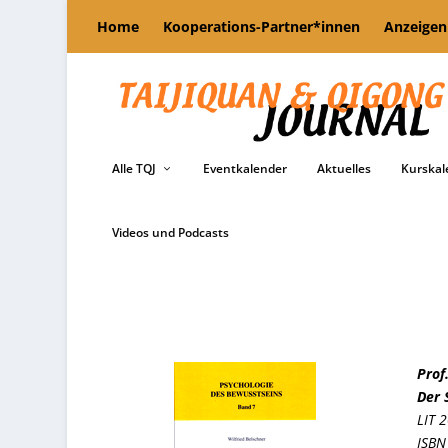
Home
Kooperations-Partner*innen
Anzeigen
Alle TQJ
Eventkalender
Aktuelles
Kurskal
Videos und Podcasts
Prof
Der 
LIT 2
ISBN