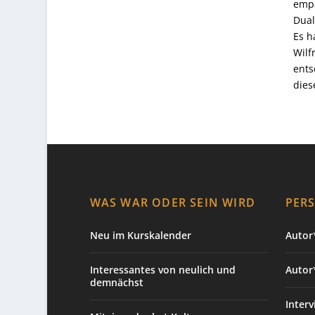
empa
Dual
Es h
Wilf
ents
dies
WAS WAR ODER SEIN WIRD
PER
Neu im Kurskalender
Autor*
Interessantes von neulich und
Autor
demnächst
Interv