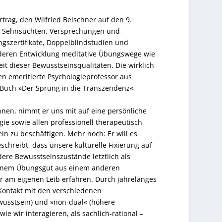
trag, den Wilfried Belschner auf den 9.
en Sehnsüchten, Versprechungen und
gszertifikate, Doppelblindstudien und
 deren Entwicklung meditative Übungswege wie
t dieser Bewusstseinsqualitäten. Die wirklich
en emeritierte Psychologieprofessor aus
 Buch »Der Sprung in die Transzendenz«
nen, nimmt er uns mit auf eine persönliche
ie sowie allen professionell therapeutisch
 zu beschäftigen. Mehr noch: Er will es
chreibt, dass unsere kulturelle Fixierung auf
re Bewusstseinszustände letztlich als
 einem Übungsgut aus einem anderen
er am eigenen Leib erfahren. Durch jahrelanges
Kontakt mit den verschiedenen
ewusstsein) und »non-dual« (höhere
ie wir interagieren, als sachlich-rational –