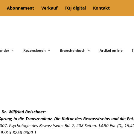
Abonnement
Verkauf
TQJ digital
Kontakt
ender
Rezensionen
Branchenbuch
Artikel online
T
. Dr. Wilfried Belschner:
Sprung in die Transzendenz. Die Kultur des Bewusstseins und die Entm
007, Psychologie des Bewusstseins Bd. 7, 208 Seiten, 14,90 Eur (D), 15,40
 978-3-8258-0300-1