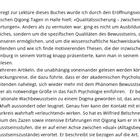
regt zur Lektüre dieses Buches wurde ich durch den Eröffnungsvor
schen Qigong-Tagen in Halle hielt: »Qualitätssicherung – zwisch
rtungen«. Anders als zu vermuten war, ging es nicht um Ausbildun
iches, sondern um die spezifischen Qualitäten des Bewusstseins,
unseren ermöglichen, und um die wissenschaftliche Nachweisbarkei
llenden und wie ich finde motivierenden Thesen, die der inzwisch
nburg in seinem Vortrag knapp präsentierte, kann man in seinem
lesen.
ehreren Artikeln, die unabhängig voneinander gelesen werden kön
eckungsreise, die dazu führte, dass er der akademischen Psycholog
itenden nahelegt, sich wieder mehr mit dem Phänomen Bewusstsein
er als notwendige Größe in das Fach Psychologie einführen. Er bes
rationale Wachbewusstsein zu einem Dogma geworden ist, das ande
khaft aussondert oder leugnet. Genau hier kann der Kontakt mit
urkreis wahrhaft »erleuchtend« wirken. So hat es Wilfried Belschn
ium des Zazen sowie intensive Erfahrungen mit Qigong kam er in 
sstseinsstufen, die er auf einer Achse zwischen »dual« (Alltagsb
sstseinszustände) verortet. Er beschreibt sie bezogen auf die Art, w