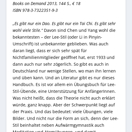
Books on Demand 2013, 144 S., € 18
ISBN 978-3-7322351-9-3
„Es gibt nur ein Dao. Es gibt nur ein Tai Chi. Es gibt sehr
wohl viele Stile.“
Davon sind Chen und Yang wohl die
bekanntesten – der Lee-Stil (oder Li in Pinyin-
Umschrift) ist unbekannter geblieben. Was auch
daran liegt, dass er sich sehr spät für
Nichtfamilienmitglieder geöffnet hat, erst 1933 und
dann auch nur sehr zögerlich. So gibt es auch in
Deutschland nur wenige Stellen, wo man ihn lernen
und üben kann. Und an Literatur gibt es nur dieses
Handbuch. Es ist vor allem ein Übungsbuch für Lee-
Stil-Übende, eine Unterstützung für AnfängerInnen.
Was nicht heißt, dass die Theorie nicht auch erklärt
würde, ganz knapp. Aber der Schwerpunkt liegt auf
der Praxis. Und das bedeutet: viele Übungen, viele
Bilder. Und nicht nur die Form an sich, denn der Lee-
Stil beinhaltet neben Aufwärmgymnastik auch
Meditation und Atemübungen, und damit