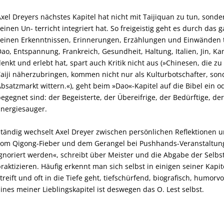
xel Dreyers nächstes Kapitel hat nicht mit Taijiquan zu tun, sonde
einen Un- terricht integriert hat. So freigeistig geht es durch das 
einen Erkenntnissen, Erinnerungen, Erzählungen und Einwänden 
ao, Entspannung, Frankreich, Gesundheit, Haltung, Italien, Jin, Kam
enkt und erlebt hat, spart auch Kritik nicht aus (»Chinesen, die
aiji näherzubringen, kommen nicht nur als Kulturbotschafter, son
bsatzmarkt wittern.«), geht beim »Dao«-Kapitel auf die Bibel ein ode
egegnet sind: der Begeisterte, der Übereifrige, der Bedürftige, 
nergiesauger.
tändig wechselt Axel Dreyer zwischen persönlichen Reflektionen u
om Qigong-Fieber und dem Gerangel bei Pushhands-Veranstaltungen
gnoriert werden«, schreibt über Meister und die Abgabe der Selb
raktizieren. Häufig erkennt man sich selbst in einigen seiner Kapi
treift und oft in die Tiefe geht, tiefschürfend, biografisch, humorv
ines meiner Lieblingskapitel ist deswegen das O. Lest selbst.