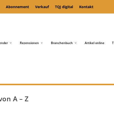
Abonnement
Verkauf
TQJ digital
Kontakt
ender
Rezensionen
Branchenbuch
Artikel online
T
von A – Z