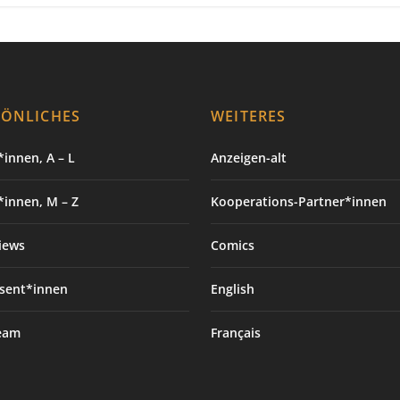
SÖNLICHES
WEITERES
innen, A – L
Anzeigen-alt
*innen, M – Z
Kooperations-Partner*innen
iews
Comics
sent*innen
English
eam
Français