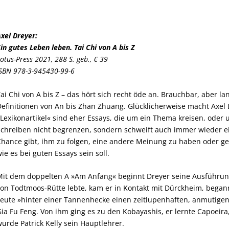
xel Dreyer:
in gutes Leben leben. Tai Chi von A bis Z
otus-Press 2021, 288 S. geb., € 39
SBN 978-3-945430-99-6
ai Chi von A bis Z – das hört sich recht öde an. Brauchbar, aber 
efinitionen von An bis Zhan Zhuang. Glücklicherweise macht Axel 
Lexikonartikel« sind eher Essays, die um ein Thema kreisen, oder
chreiben nicht begrenzen, sondern schweift auch immer wieder e
hance gibt, ihm zu folgen, eine andere Meinung zu haben oder ge
ie es bei guten Essays sein soll.
it dem doppelten A »Am Anfang« beginnt Dreyer seine Ausführunge
on Todtmoos-Rütte lebte, kam er in Kontakt mit Dürckheim, began
eute »hinter einer Tannenhecke einen zeitlupenhaften, anmutigen ›
ia Fu Feng. Von ihm ging es zu den Kobayashis, er lernte Capoeira
urde Patrick Kelly sein Hauptlehrer.