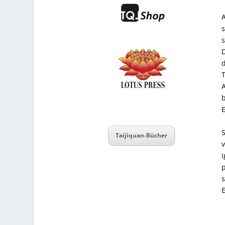
A
s
s
D
d
T
A
b
E
S
Taijiquan-Bücher
v
i
p
s
E