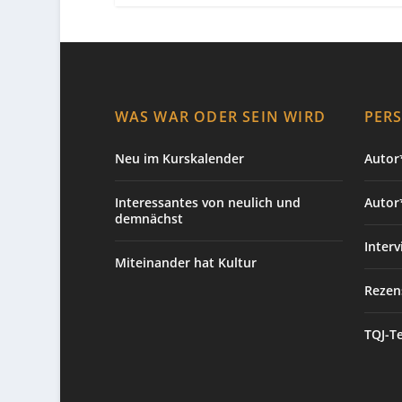
WAS WAR ODER SEIN WIRD
PER
Neu im Kurskalender
Autor*
Interessantes von neulich und
Autor
demnächst
Interv
Miteinander hat Kultur
Rezen
TQJ-T