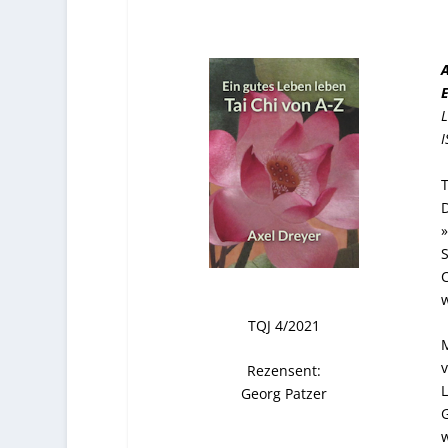
A
E
L
I
T
D
»
S
C
w
TQJ 4/2021
M
v
Rezensent:
L
Georg Patzer
G
w