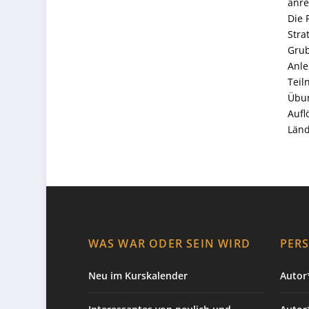
anre
Die 
Stra
Grub
Anle
Teil
Übun
Aufl
Länd
WAS WAR ODER SEIN WIRD
PER
Neu im Kurskalender
Autor*