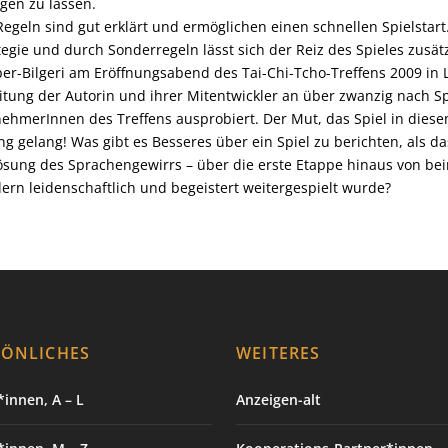
gen zu lassen.
Regeln sind gut erklärt und ermöglichen einen schnellen Spielstart. 
tegie und durch Sonderregeln lässt sich der Reiz des Spieles zusä
er-Bilgeri am Eröffnungsabend des Tai-Chi-Tcho-Treffens 2009 in 
itung der Autorin und ihrer Mitentwickler an über zwanzig nach S
nehmerInnen des Treffens ausprobiert. Der Mut, das Spiel in diese
g gelang! Was gibt es Besseres über ein Spiel zu berichten, als da
ösung des Sprachengewirrs – über die erste Etappe hinaus von be
ern leidenschaftlich und begeistert weitergespielt wurde?
SÖNLICHES
WEITERES
innen, A – L
Anzeigen-alt