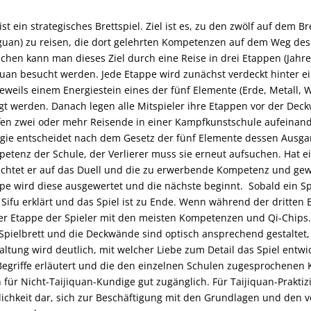
 ist ein strategisches Brettspiel. Ziel ist es, zu den zwölf auf de
uan) zu reisen, die dort gelehrten Kompetenzen auf dem Weg des
ichen kann man dieses Ziel durch eine Reise in drei Etappen (Jahr
an besucht werden. Jede Etappe wird zunächst verdeckt hinter ei
jeweils einem Energiestein eines der fünf Elemente (Erde, Metall, 
gt werden. Danach legen alle Mitspieler ihre Etappen vor der Deck
fen zwei oder mehr Reisende in einer Kampfkunstschule aufeinander,
gie entscheidet nach dem Gesetz der fünf Elemente dessen Ausgang
etenz der Schule, der Verlierer muss sie erneut aufsuchen. Hat ei
ichtet er auf das Duell und die zu erwerbende Kompetenz und gew
pe wird diese ausgewertet und die nächste beginnt. Sobald ein Sp
Sifu erklärt und das Spiel ist zu Ende. Wenn während der dritten
er Etappe der Spieler mit den meisten Kompetenzen und Qi-Chips.
Spielbrett und die Deckwände sind optisch ansprechend gestaltet,
altung wird deutlich, mit welcher Liebe zum Detail das Spiel entw
Begriffe erläutert und die den einzelnen Schulen zugesprochenen K
 für Nicht-Taijiquan-Kundige gut zugänglich. Für Taijiquan-Praktizi
ichkeit dar, sich zur Beschäftigung mit den Grundlagen und den