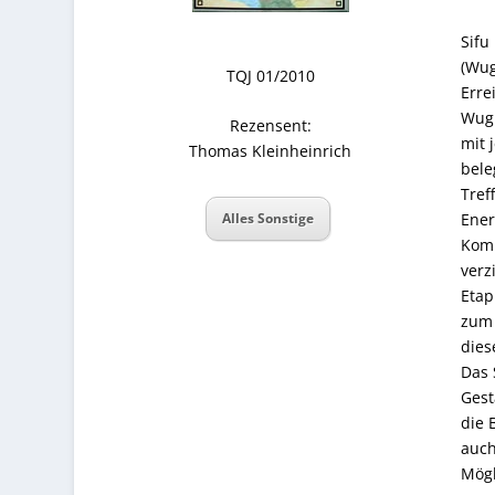
Sifu
(Wug
TQJ 01/2010
Erre
Wugu
Rezensent:
mit 
Thomas Kleinheinrich
bele
Tref
Ener
Alles Sonstige
Komp
verz
Etap
zum 
dies
Das 
Gest
die 
auch
Mögl