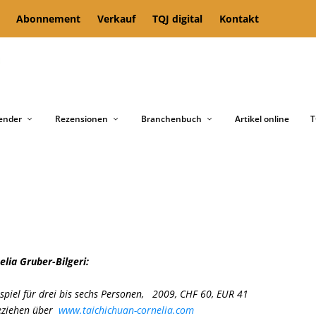
Abonnement
Verkauf
TQJ digital
Kontakt
ender
Rezensionen
Branchenbuch
Artikel online
T
elia Gruber-Bilgeri:
tspiel für drei bis sechs Personen, 2009, CHF 60, EUR 41
eziehen über
www.taichichuan-cornelia.com