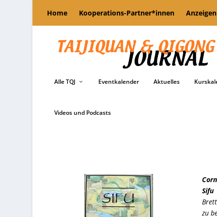
Home
Kooperations-Partner*innen
Anzeigen
Alle TQJ
Eventkalender
Aktuelles
Kurskal
Videos und Podcasts
Corn
Sifu
Bret
zu b