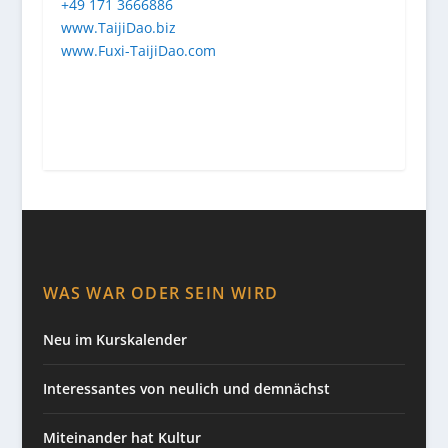
+49 171 3666886
www.TaijiDao.biz
www.Fuxi-TaijiDao.com
WAS WAR ODER SEIN WIRD
Neu im Kurskalender
Interessantes von neulich und demnächst
Miteinander hat Kultur