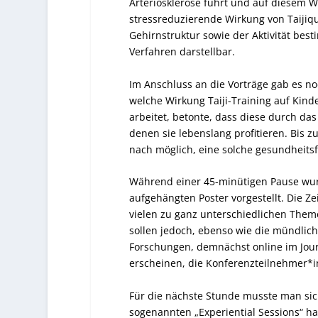
Arteriosklerose führt und auf diesem 
stressreduzierende Wirkung von Taijiq
Gehirnstruktur sowie der Aktivität be
Verfahren darstellbar.
Im Anschluss an die Vorträge gab es no
welche Wirkung Taiji-Training auf Kind
arbeitet, betonte, dass diese durch da
denen sie lebenslang profitieren. Bis z
nach möglich, eine solche gesundheits
Während einer 45-minütigen Pause wurd
aufgehängten Poster vorgestellt. Die Ze
vielen zu ganz unterschiedlichen Theme
sollen jedoch, ebenso wie die mündli
Forschungen, demnächst online im Jour
erscheinen, die Konferenzteilnehmer*i
Für die nächste Stunde musste man si
sogenannten „Experiential Sessions“ h