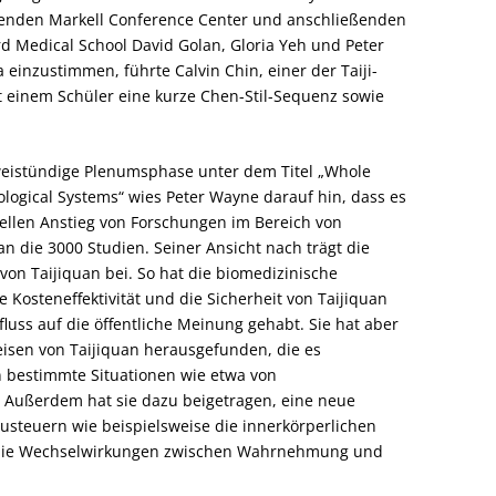
enden Markell Conference Center und anschließenden
 Medical School David Golan, Gloria Yeh und Peter
nzustimmen, führte Calvin Chin, einer der Taiji-
 einem Schüler eine kurze Chen-Stil-Sequenz sowie
zweistündige Plenumsphase unter dem Titel „Whole
ological Systems“ wies Peter Wayne darauf hin, dass es
iellen Anstieg von Forschungen im Bereich von
an die 3000 Studien. Seiner Ansicht nach trägt die
on Taijiquan bei. So hat die biomedizinische
e Kosteneffektivität und die Sicherheit von Taijiquan
fluss auf die öffentliche Meinung gehabt. Sie hat aber
isen von Taijiquan herausgefunden, die es
n bestimmte Situationen wie etwa von
 Außerdem hat sie dazu beigetragen, eine neue
izusteuern wie beispielsweise die innerkörperlichen
 die Wechselwirkungen zwischen Wahrnehmung und