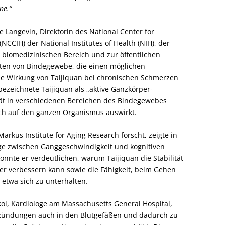
ne.“
 Langevin, Direktorin des National Center for
CCIH) der National Institutes of Health (NIH), der
 biomedizinischen Bereich und zur öffentlichen
rten von Bindegewebe, die einen möglichen
ie Wirkung von Taijiquan bei chronischen Schmerzen
bezeichnete Taijiquan als „aktive Ganzkörper-
tät in verschiedenen Bereichen des Bindegewebes
ch auf den ganzen Organismus auswirkt.
rkus Institute for Aging Research forscht, zeigte in
e zwischen Ganggeschwindigkeit und kognitiven
onnte er verdeutlichen, warum Taijiquan die Stabilität
ter verbessern kann sowie die Fähigkeit, beim Gehen
 etwa sich zu unterhalten.
ol, Kardiologe am Massachusetts General Hospital,
ntzündungen auch in den Blutgefäßen und dadurch zu