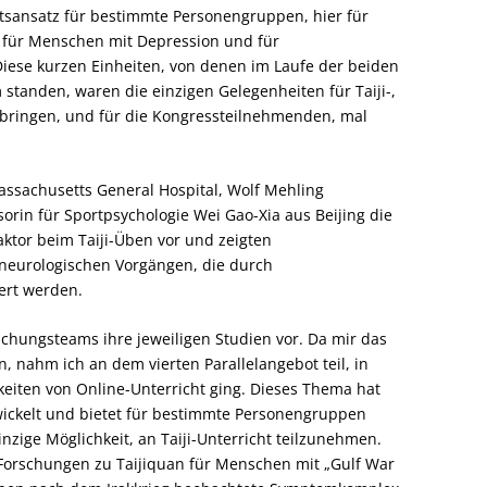
htsansatz für bestimmte Personengruppen, hier für
, für Menschen mit Depression und für
Diese kurzen Einheiten, von denen im Laufe der beiden
standen, waren die einzigen Gelegenheiten für Taiji-,
ubringen, und für die Kongressteilnehmenden, mal
Massachusetts General Hospital, Wolf Mehling
ssorin für Sportpsychologie Wei Gao-Xia aus Beijing die
faktor beim Taiji-Üben vor und zeigten
 neurologischen Vorgängen, die durch
ert werden.
rschungsteams ihre jeweiligen Studien vor. Da mir das
, nahm ich an dem vierten Parallelangebot teil, in
iten von Online-Unterricht ging. Dieses Thema hat
wickelt und bietet für bestimmte Personengruppen
zige Möglichkeit, an Taiji-Unterricht teilzunehmen.
Forschungen zu Taijiquan für Menschen mit „Gulf War