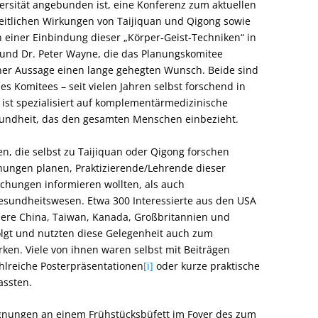
ersität angebunden ist, eine Konferenz zum aktuellen
eitlichen Wirkungen von Taijiquan und Qigong sowie
 einer Einbindung dieser „Körper-Geist-Techniken“ in
 und Dr. Peter Wayne, die das Planungskomitee
gener Aussage einen lange gehegten Wunsch. Beide sind
s Komitees – seit vielen Jahren selbst forschend in
 ist spezialisiert auf komplementärmedizinische
sundheit, das den gesamten Menschen einbezieht.
n, die selbst zu Taijiquan oder Qigong forschen
ungen planen, Praktizierende/Lehrende dieser
rschungen informieren wollten, als auch
sundheitswesen. Etwa 300 Interessierte aus den USA
dere China, Taiwan, Kanada, Großbritannien und
lgt und nutzten diese Gelegenheit auch zum
ken. Viele von ihnen waren selbst mit Beiträgen
ahlreiche Posterpräsentationen
[i]
oder kurze praktische
assten.
gnungen an einem Frühstücksbüfett im Foyer des zum