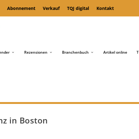
Abonnement
Verkauf
TQJ digital
Kontakt
ender
Rezensionen
Branchenbuch
Artikel online
T
nz in Boston