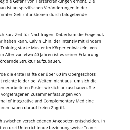
Weg die Gefahr von Herzerkrankungen erhöht. Die
uan ist an spezifischen Veränderungen in der
stimmter Gehirnfunktionen durch bildgebende
ch kurz Zeit für Nachfragen. Dabei kam die Frage auf,
er haben kann. Calvin Chin, der intensiv mit Kindern
s Training starke Muster im Körper entwickeln, von
um Alter von etwa 40 Jahren ist es seiner Erfahrung
fördernde Struktur aufzubauen.
e die erste Hälfte der über 60 im Obergeschoss
it reichte leider bei Weitem nicht aus, um sich die
n erarbeiteten Poster wirklich anzuschauen. Sie
ch vorgetragenen Zusammenfassungen von
nal of Integrative and Complementary Medicine
nnen haben darauf freien Zugriff.
ch zwischen verschiedenen Angeboten entscheiden. In
atten drei Unterrichtende beziehungsweise Teams